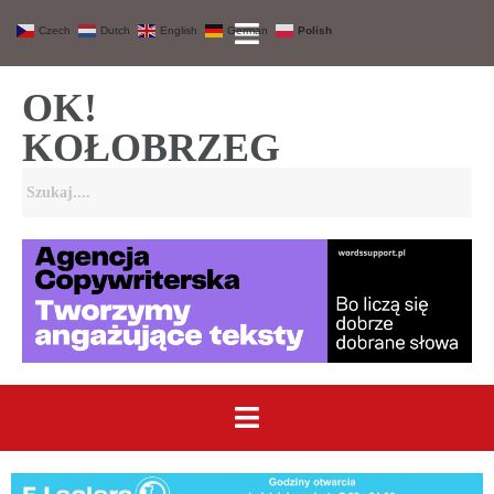
Czech
Dutch
English
German
Polish
OK!
KOŁOBRZEG