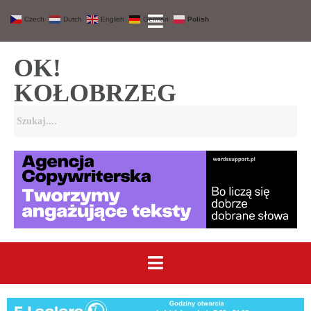
Czech
Dutch
English
German
Polish
OK!
KOŁOBRZEG