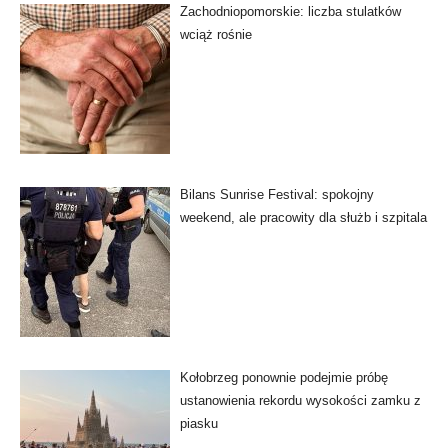
Zachodniopomorskie: liczba stulatków
wciąż rośnie
Bilans Sunrise Festival: spokojny
weekend, ale pracowity dla służb i szpitala
Kołobrzeg ponownie podejmie próbę
ustanowienia rekordu wysokości zamku z
piasku