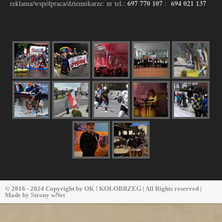
697 770 107
694 021 137
reklama/współpraca/dziennikarze: nr tel.:
:
© 2016 - 2024 Copyright by
OK ! KOŁOBRZEG
| All Rights reserved |
Made by
Strony wNet