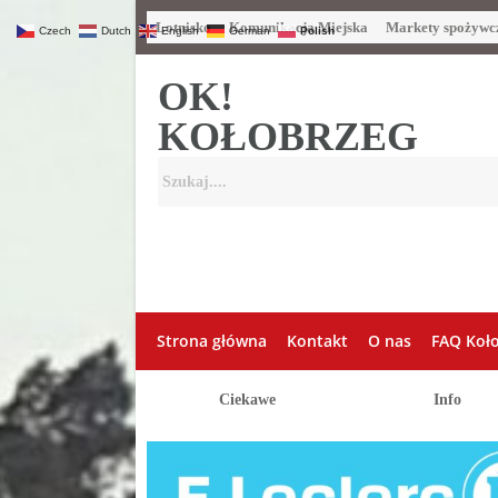
Lotnisko
Komunikacja Miejska
Markety spożywc
Czech
Dutch
English
German
Polish
OK!
KOŁOBRZEG
Strona główna
Kontakt
O nas
FAQ Koł
Ciekawe
Info