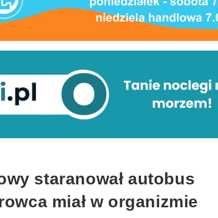
owy staranował autobus
erowca miał w organizmie