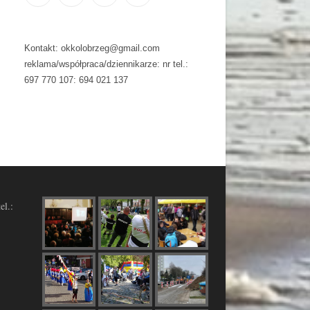
Kontakt: okkolobrzeg@gmail.com
reklama/współpraca/dziennikarze: nr tel.:
697 770 107: 694 021 137
el.: