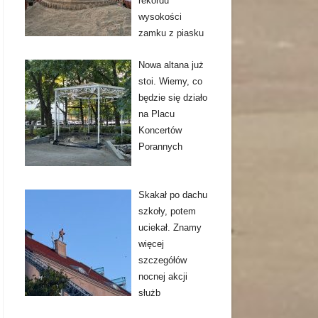
rekordu
wysokości
zamku z piasku
Nowa altana już
stoi. Wiemy, co
będzie się działo
na Placu
Koncertów
Porannych
Skakał po dachu
szkoły, potem
uciekał. Znamy
więcej
szczegółów
nocnej akcji
służb