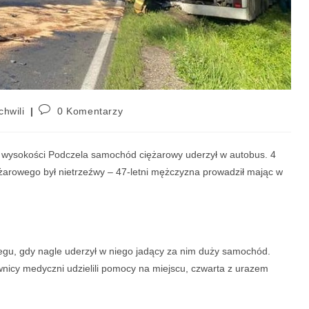
chwili
0 Komentarzy
na wysokości Podczela samochód ciężarowy uderzył w autobus. 4
arowego był nietrzeźwy – 47-letni mężczyzna prowadził mając w
egu, gdy nagle uderzył w niego jadący za nim duży samochód.
wnicy medyczni udzielili pomocy na miejscu, czwarta z urazem