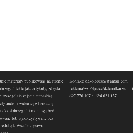
kie materiały publikowane na stronie
Kontakt: okkolobrzeg@gmail.com
brzeg.pl takie jak: artykuły, zdjęcia
reklama/współpraca/dziennikarze: nr t
697 770 107
694 021 137
 szczególnie zdjęcia autorskie),
:
ały audio i wideo są własnością
u okkolobrzeg.pl i nie mogą być
kowane lub wykorzystywane bez
redakcji. Wszelkie prawa
eżone.