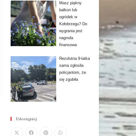
Masz piękny
balkon lub
ogródek w
Kołobrzegu? Do
wygrania jest
nagroda
finansowa
Rezolutna 9-latka
sama zgłosiła
policjantom, że
się zgubiła
Udostępnij