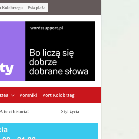
u Kołobrzegu
Psia plaża
zea
Pomniki
Port Kołobrzeg
A to ci historia!
Styl życia