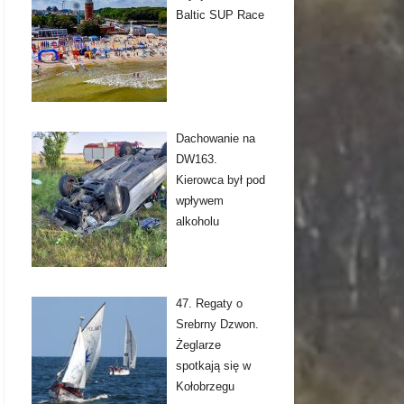
Baltic SUP Race
Dachowanie na
DW163.
Kierowca był pod
wpływem
alkoholu
47. Regaty o
Srebrny Dzwon.
Żeglarze
spotkają się w
Kołobrzegu