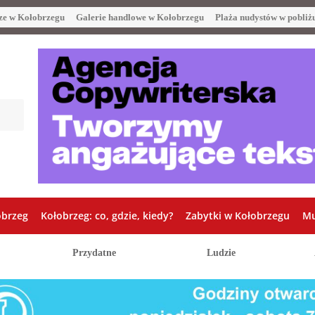
ze w Kołobrzegu
Galerie handlowe w Kołobrzegu
Plaża nudystów w pobliż
obrzeg
Kołobrzeg: co, gdzie, kiedy?
Zabytki w Kołobrzegu
Mu
Przydatne
Ludzie