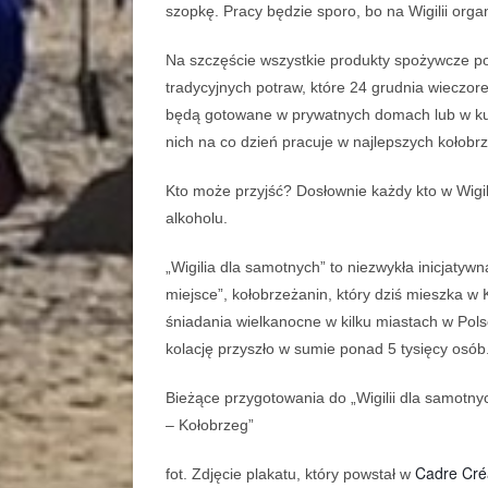
szopkę. Pracy będzie sporo, bo na Wigilii org
Na szczęście wszystkie produkty spożywcze pot
tradycyjnych potraw, które 24 grudnia wieczore
będą gotowane w prywatnych domach lub w kuc
nich na co dzień pracuje w najlepszych kołobrz
Kto może przyjść? Dosłownie każdy kto w Wigi
alkoholu.
„Wigilia dla samotnych” to niezwykła inicjatyw
miejsce”, kołobrzeżanin, który dziś mieszka w
ś
niadania wielkanocne w kilku miastach w Polsc
kolację przyszło w sumie ponad 5 tysięcy osób
Bieżące przygotowania do „Wigilii dla samotn
– Kołobrzeg”
Cadre Créa
fot. Zdjęcie plakatu, który powstał w