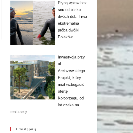
Płyną wpław bez
snu od blisko
dwóch dób. Trwa
ekstremalna
próba dwójki
Polaków
Inwestycja przy
ul.
Arciszewskiego.
Projekt, który
miał wzbogacić
ofertę
Kołobrzegu, od
lat czeka na
realizację
Udostępnij