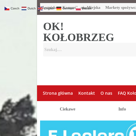
Lotnisko
Komunikacja Miejska
Markety spożywc
Czech
Dutch
English
German
Polish
OK!
KOŁOBRZEG
Strona główna
Kontakt
O nas
FAQ Koł
Ciekawe
Info