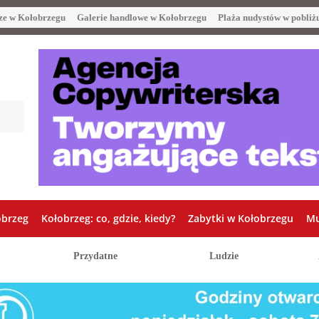
ze w Kołobrzegu
Galerie handlowe w Kołobrzegu
Plaża nudystów w pobliż
obrzeg
Kołobrzeg: co, gdzie, kiedy?
Zabytki w Kołobrzegu
Mu
Przydatne
Ludzie