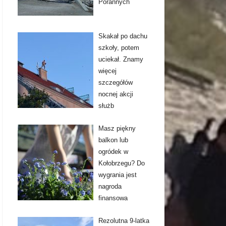
Porannych
Skakał po dachu
szkoły, potem
uciekał. Znamy
więcej
szczegółów
nocnej akcji
służb
Masz piękny
balkon lub
ogródek w
Kołobrzegu? Do
wygrania jest
nagroda
finansowa
Rezolutna 9-latka