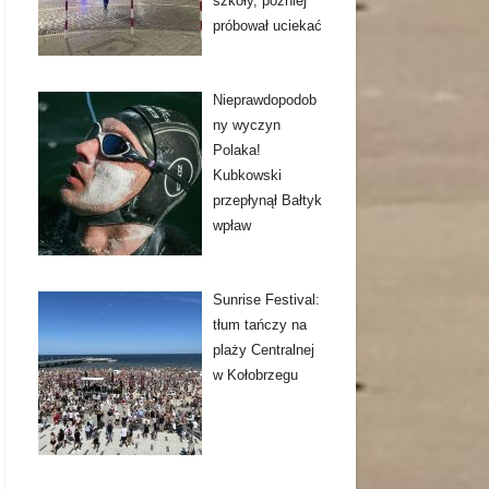
szkoły, później
próbował uciekać
Nieprawdopodob
ny wyczyn
Polaka!
Kubkowski
przepłynął Bałtyk
wpław
Sunrise Festival:
tłum tańczy na
plaży Centralnej
w Kołobrzegu