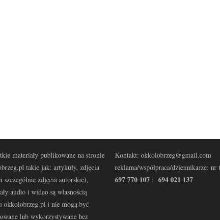
kie materiały publikowane na stronie
Kontakt: okkolobrzeg@gmail.com
brzeg.pl takie jak: artykuły, zdjęcia
reklama/współpraca/dziennikarze: nr t
697 770 107
694 021 137
 szczególnie zdjęcia autorskie),
:
ały audio i wideo są własnością
u okkolobrzeg.pl i nie mogą być
kowane lub wykorzystywane bez