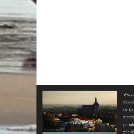
Wszyst
okkolo
(w tym
materi
portal
publi