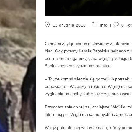
13 grudnia 2016
Info
0 Ko
Czasami zbyt pochopnie stawiamy znak równośc
błąd. Gdy pytamy Kamila Barwinka jednego z ko
osób, które mogą przyjść na wigilijną kolację
Społecznej ten szybko nas prostuje:
– To, że komuś wiedzie się gorzej lub potrzeb
odpowiada – W zeszłym roku na „Wigilię dla s
wyglądała na osoby, które takie wsparcia wcale
Przygotowania do tej najliczniejszej Wigilii w 
informacją o „Wigilii dla samotnych” i zaprosz
Wciąż potrzebni są wolontariusze, którzy pomo