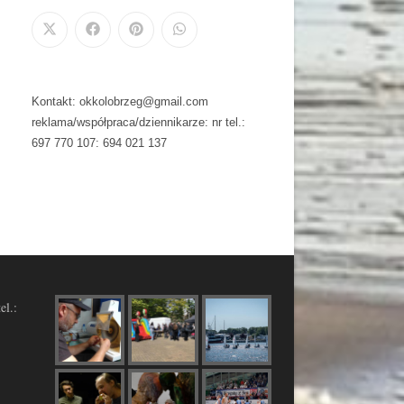
Kontakt: okkolobrzeg@gmail.com
reklama/współpraca/dziennikarze: nr tel.:
697 770 107: 694 021 137
el.: