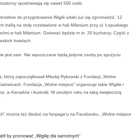
anizatorzy spodziewają się nawet 500 osób.
rzebne do przygotowania Wigilii udało już się zgromadzić. 12
m trafią na stoły rozstawione w hali Milenium przy ul. Łopuskiego
hni w hali Milenium. Gotować będzie m.in. 20 kucharzy. Część z
eskich hotelach.
lie jest sam. Nie wpuszczane będą jedynie osoby po spożyciu
na, którą zapoczątkował Mikołaj Rykowski z Fundacji „Wolne
 Katowicach. F
undacja „Wolne miejsce” organizuje takie Wigilie i
e, w Kanadzie i Australii.
W zeszłym roku na taką świąteczną
.
ych” można też śledzić na fanpage’u na Facebooku: „Wolne miejsce
tif by promować „Wigilię dla samotnych”