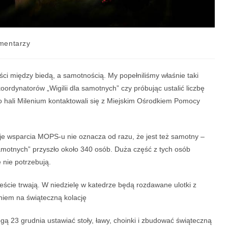
mentarzy
i między biedą, a samotnością. My popełniliśmy właśnie taki
ordynatorów „Wigilii dla samotnych” czy próbując ustalić liczbę
 do hali Milenium kontaktowali się z Miejskim Ośrodkiem Pomocy
uje wsparcia MOPS-u nie oznacza od razu, że jest też samotny –
amotnych” przyszło około 340 osób. Duża część z tych osób
 nie potrzebują.
mieście trwają. W niedzielę w katedrze będą rozdawane ulotki z
eniem na świąteczną kolację
gą 23 grudnia ustawiać stoły, ławy, choinki i zbudować świąteczną