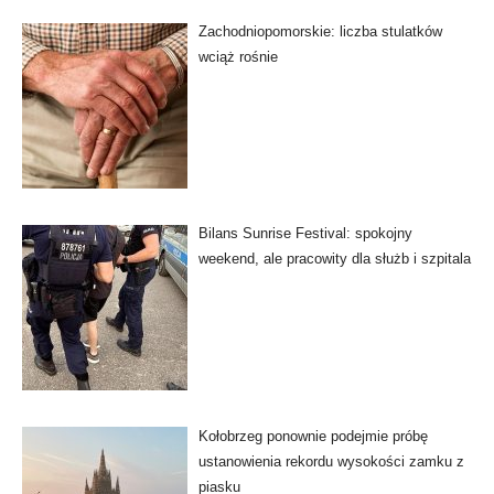
Zachodniopomorskie: liczba stulatków
wciąż rośnie
Bilans Sunrise Festival: spokojny
weekend, ale pracowity dla służb i szpitala
Kołobrzeg ponownie podejmie próbę
ustanowienia rekordu wysokości zamku z
piasku