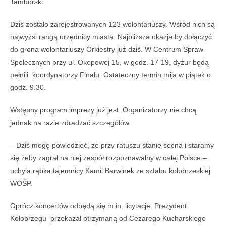
Tamborski.
Dziś zostało zarejestrowanych 123 wolontariuszy. Wśród nich są
najwyżsi rangą urzędnicy miasta. Najbliższa okazja by dołączyć
do grona wolontariuszy Orkiestry już dziś. W Centrum Spraw
Społecznych przy ul. Okopowej 15, w godz. 17-19, dyżur będą
pełnili koordynatorzy Finału. Ostateczny termin mija w piątek o
godz. 9.30.
Wstępny program imprezy już jest. Organizatorzy nie chcą
jednak na razie zdradzać szczegółów.
– Dziś mogę powiedzieć, że przy ratuszu stanie scena i staramy
się żeby zagrał na niej zespół rozpoznawalny w całej Polsce –
uchyla rąbka tajemnicy Kamil Barwinek ze sztabu kołobrzeskiej
WOŚP.
Oprócz koncertów odbędą się m.in. licytacje. Prezydent
Kołobrzegu przekazał otrzymaną od Cezarego Kucharskiego