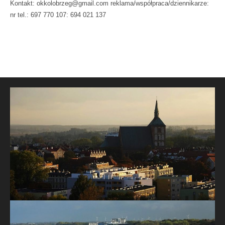
Kontakt: okkolobrzeg@gmail.com reklama/współpraca/dziennikarze:
nr tel.: 697 770 107: 694 021 137