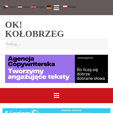
Czech
Dutch
English
German
Polish
OK!
KOŁOBRZEG