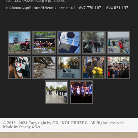
697 770 107
694 021 137
reklama/współpraca/dziennikarze: nr tel.:
:
© 2016 - 2024 Copyright by
OK ! KOŁOBRZEG
| All Rights reserved |
Made by
Strony wNet