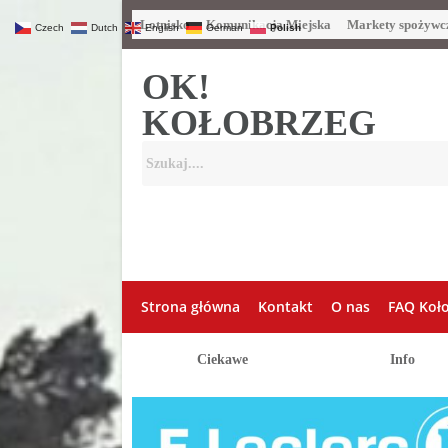
Lotnisko
Komunikacja Miejska
Markety spożywc
Czech
Dutch
English
German
Polish
OK!
KOŁOBRZEG
Strona główna
Kontakt
O nas
FAQ Koł
Ciekawe
Info