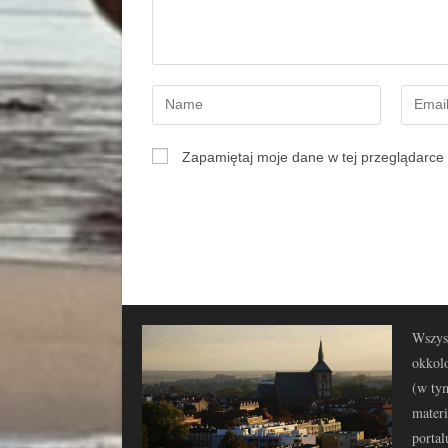
Zapamiętaj moje dane w tej przeglądarce 
Wszyst
okkolo
(w tym
materi
portal