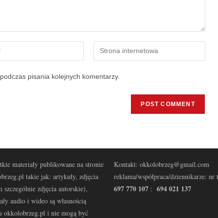
podczas pisania kolejnych komentarzy.
kie materiały publikowane na stronie
Kontakt: okkolobrzeg@gmail.com
brzeg.pl takie jak: artykuły, zdjęcia
reklama/współpraca/dziennikarze: nr t
697 770 107
694 021 137
 szczególnie zdjęcia autorskie),
:
ały audio i wideo są własnością
u okkolobrzeg.pl i nie mogą być