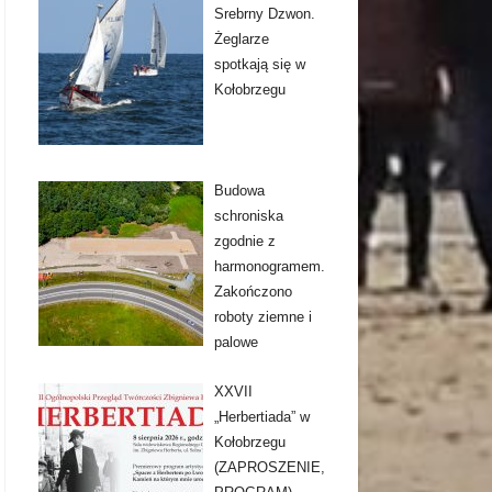
Srebrny Dzwon.
Żeglarze
spotkają się w
Kołobrzegu
Budowa
schroniska
zgodnie z
harmonogramem.
Zakończono
roboty ziemne i
palowe
XXVII
„Herbertiada” w
Kołobrzegu
(ZAPROSZENIE,