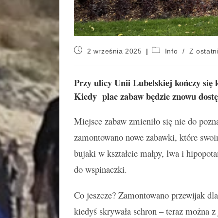
2 września 2025
Info
/
Z ostatni
Przy ulicy Unii Lubelskiej kończy s
Kiedy plac zabaw będzie znowu dost
Miejsce zabaw zmieniło się nie do pozn
zamontowano nowe zabawki, które swoim
bujaki w kształcie małpy, lwa i hipopota
do wspinaczki.
Co jeszcze? Zamontowano przewijak dl
kiedyś skrywała schron – teraz można z 