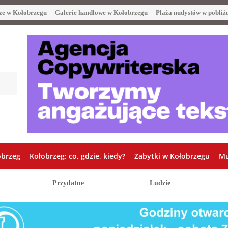
ze w Kołobrzegu
Galerie handlowe w Kołobrzegu
Plaża nudystów w pobliż
obrzeg
Kołobrzeg: co, gdzie, kiedy?
Zabytki w Kołobrzegu
Mu
Przydatne
Ludzie