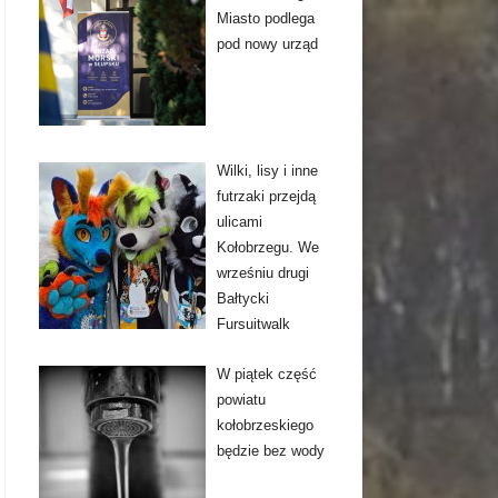
Miasto podlega
pod nowy urząd
Wilki, lisy i inne
futrzaki przejdą
ulicami
Kołobrzegu. We
wrześniu drugi
Bałtycki
Fursuitwalk
W piątek część
powiatu
kołobrzeskiego
będzie bez wody