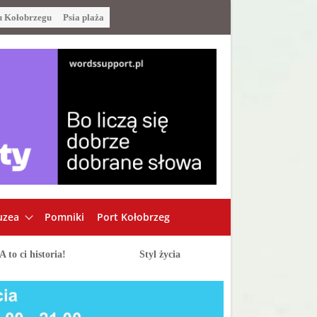
u Kołobrzegu
Psia plaża
zea
Pomniki
Port Kołobrzeg
A to ci historia!
Styl życia