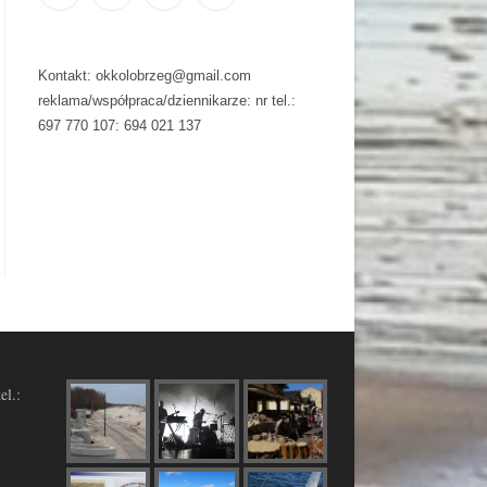
Kontakt: okkolobrzeg@gmail.com
reklama/współpraca/dziennikarze: nr tel.:
697 770 107: 694 021 137
el.: