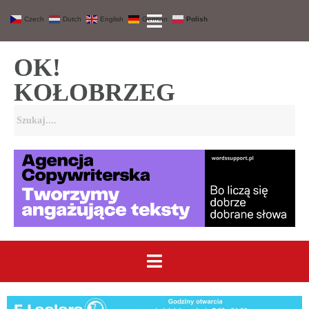
Czech
Dutch
English
German
Polish
OK!
KOŁOBRZEG