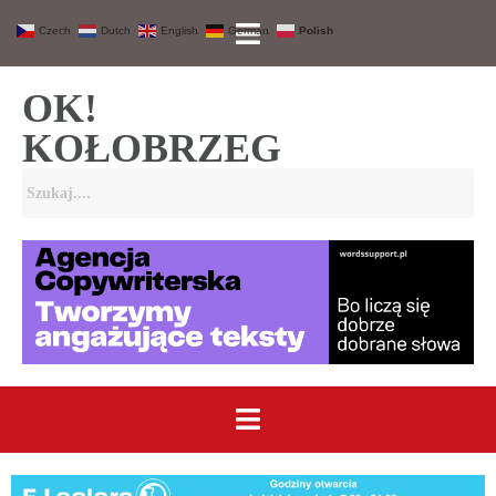
Czech
Dutch
English
German
Polish
OK!
KOŁOBRZEG