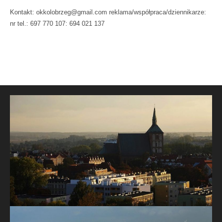
Kontakt: okkolobrzeg@gmail.com reklama/współpraca/dziennikarze:
nr tel.: 697 770 107: 694 021 137