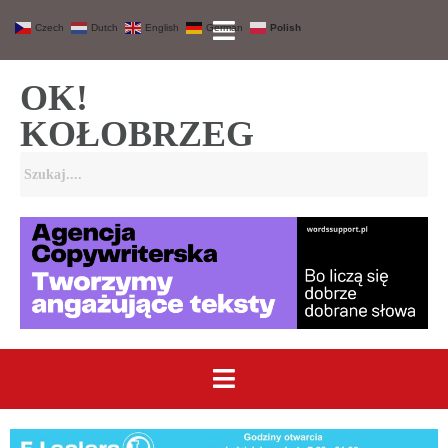
Czech
Dutch
English
German
Polish
OK!
KOŁOBRZEG