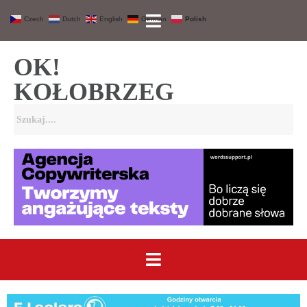
Czech
Dutch
English
German
Polish
OK!
KOŁOBRZEG