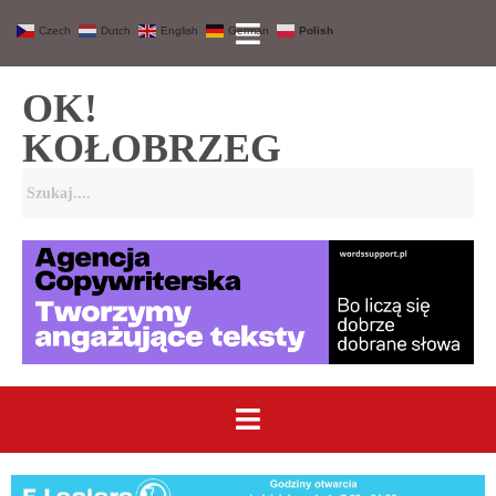
Czech
Dutch
English
German
Polish
OK!
KOŁOBRZEG