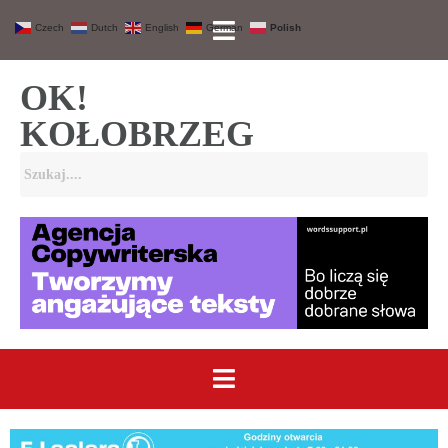
Czech
Dutch
English
German
Polish
OK!
KOŁOBRZEG