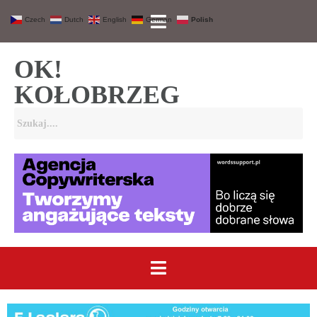
Czech
Dutch
English
German
Polish
OK!
KOŁOBRZEG