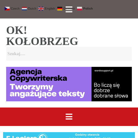
Czech
Dutch
English
German
Polish
OK!
KOŁOBRZEG