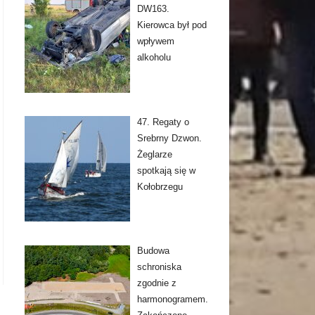
DW163.
Kierowca był pod
wpływem
alkoholu
47. Regaty o
Srebrny Dzwon.
Żeglarze
spotkają się w
Kołobrzegu
Budowa
schroniska
zgodnie z
harmonogramem.