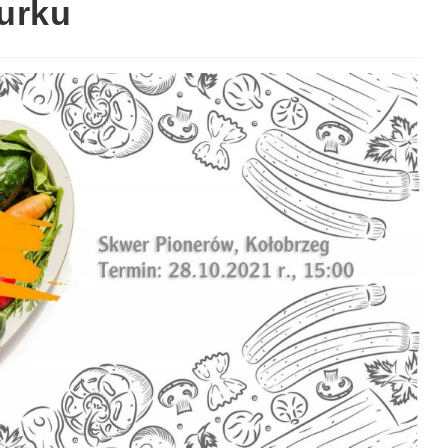
żurku