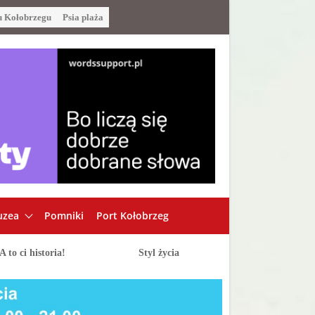
u Kołobrzegu
Psia plaża
zea
Pomniki
Port Kołobrzeg
A to ci historia!
Styl życia