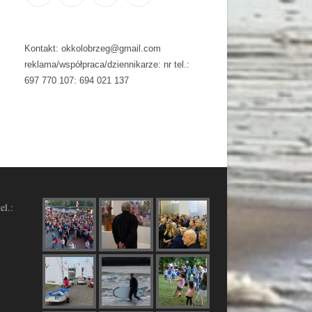
Kontakt: okkolobrzeg@gmail.com
reklama/współpraca/dziennikarze: nr tel.:
697 770 107: 694 021 137
el.: