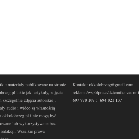
kie materiały publikowane na stronie
Kontakt: okkolobrzeg@gmail.com
brzeg.pl takie jak: artykuły, zdjęcia
reklama/współpraca/dziennikarze: nr t
697 770 107
694 021 137
 szczególnie zdjęcia autorskie),
:
ały audio i wideo są własnością
u okkolobrzeg.pl i nie mogą być
kowane lub wykorzystywane bez
redakcji. Wszelkie prawa
eżone.