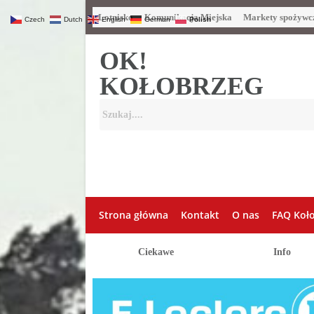
Lotnisko
Komunikacja Miejska
Markety spożywc
Czech
Dutch
English
German
Polish
OK!
KOŁOBRZEG
Strona główna
Kontakt
O nas
FAQ Koł
Ciekawe
Info