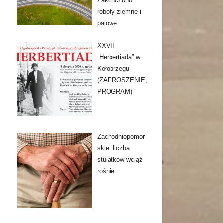
Zakończono
roboty ziemne i
palowe
XXVII
„Herbertiada” w
Kołobrzegu
(ZAPROSZENIE,
PROGRAM)
Zachodniopomor
skie: liczba
stulatków wciąż
rośnie