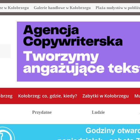
ze w Kołobrzegu
Galerie handlowe w Kołobrzegu
Plaża nudystów w pobliż
obrzeg
Kołobrzeg: co, gdzie, kiedy?
Zabytki w Kołobrzegu
Mu
Przydatne
Ludzie