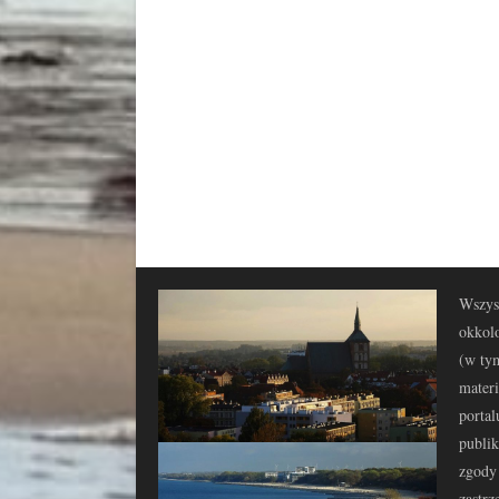
Wszyst
okkolo
(w tym
materi
portal
publi
zgody 
zastrz