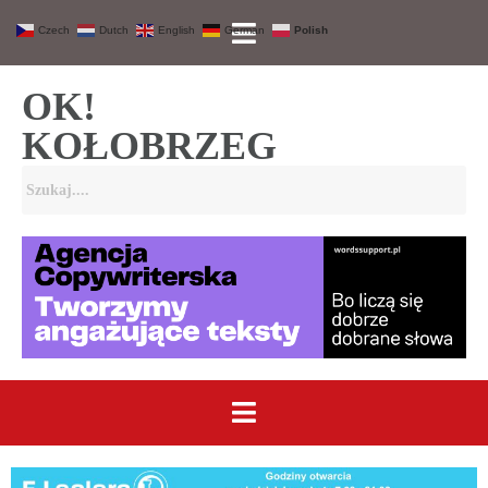
Czech
Dutch
English
German
Polish
OK!
KOŁOBRZEG