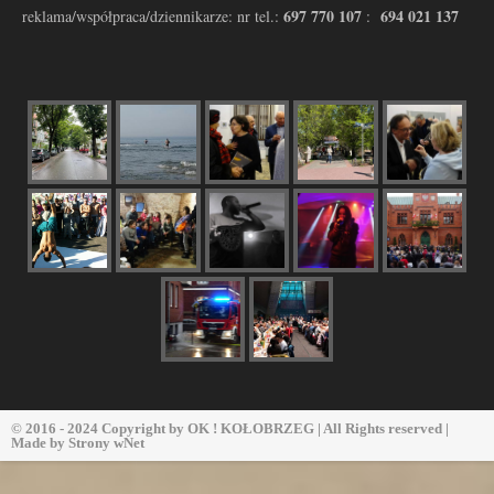
697 770 107
694 021 137
reklama/współpraca/dziennikarze: nr tel.:
:
© 2016 - 2024 Copyright by
OK ! KOŁOBRZEG
| All Rights reserved |
Made by
Strony wNet