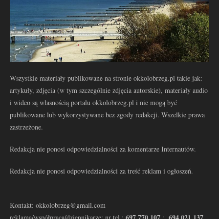
Wszystkie materiały publikowane na stronie okkolobrzeg.pl takie jak:
artykuły, zdjęcia (w tym szczególnie zdjęcia autorskie), materiały audio
i wideo są własnością portalu okkolobrzeg.pl i nie mogą być
publikowane lub wykorzystywane bez zgody redakcji. Wszelkie prawa
zastrzeżone.
Redakcja nie ponosi odpowiedzialności za komentarze Internautów.
Redakcja nie ponosi odpowiedzialności za treść reklam i ogłoszeń.
Kontakt: okkolobrzeg@gmail.com
697 770 107
694 021 137
reklama/współpraca/dziennikarze: nr tel.:
: