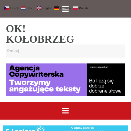
Czech
Dutch
English
German
Polish
OK!
KOŁOBRZEG