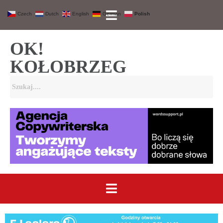
Czech
Dutch
English
German
Polish
OK!
KOŁOBRZEG