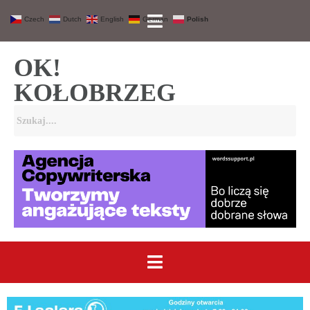
Czech
Dutch
English
German
Polish
OK!
KOŁOBRZEG