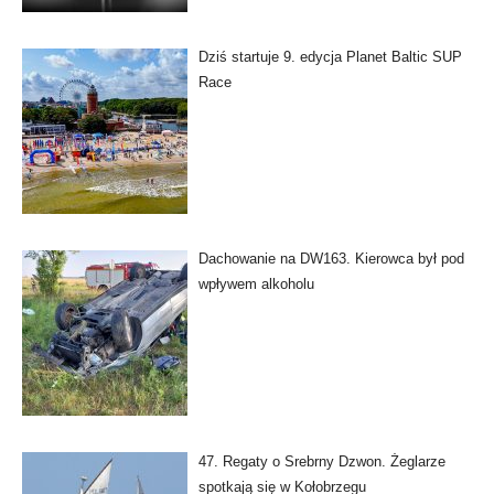
Dziś startuje 9. edycja Planet Baltic SUP
Race
Dachowanie na DW163. Kierowca był pod
wpływem alkoholu
47. Regaty o Srebrny Dzwon. Żeglarze
spotkają się w Kołobrzegu