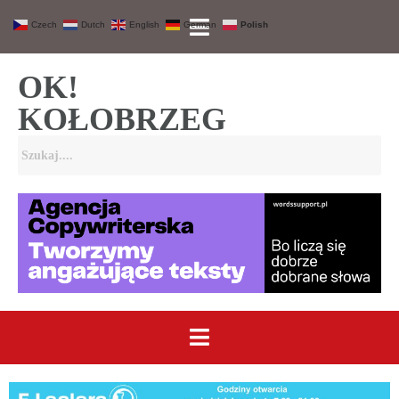
Czech
Dutch
English
German
Polish
OK!
KOŁOBRZEG