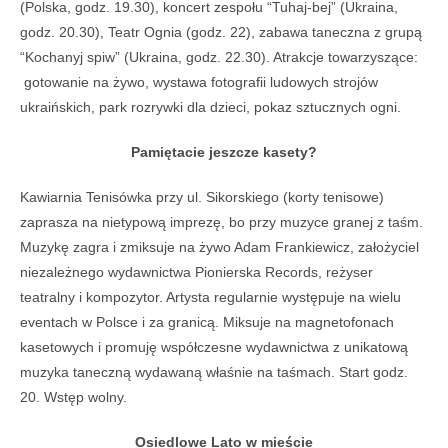
(Polska, godz. 19.30), koncert zespołu “Tuhaj-bej” (Ukraina,
godz. 20.30), Teatr Ognia (godz. 22), zabawa taneczna z grupą
“Kochanyj spiw” (Ukraina, godz. 22.30). Atrakcje towarzyszące:
gotowanie na żywo, wystawa fotografii ludowych strojów
ukraińskich, park rozrywki dla dzieci, pokaz sztucznych ogni.
Pamiętacie jeszcze kasety?
Kawiarnia Tenisówka przy ul. Sikorskiego (korty tenisowe)
zaprasza na nietypową imprezę, bo przy muzyce granej z taśm.
Muzykę zagra i zmiksuje na żywo Adam Frankiewicz, założyciel
niezależnego wydawnictwa Pionierska Records, reżyser
teatralny i kompozytor. Artysta regularnie występuje na wielu
eventach w Polsce i za granicą. Miksuje na magnetofonach
kasetowych i promuję współczesne wydawnictwa z unikatową
muzyka taneczną wydawaną właśnie na taśmach. Start godz.
20. Wstęp wolny.
Osiedlowe Lato w mieście