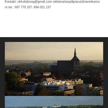
Kontakt: okkolobrzeg@gmail.com reklama/współpraca/dziennikarze:
nr tel.: 697 770 107: 694 021 137