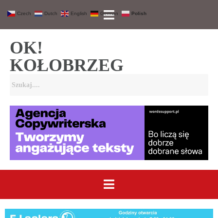
Czech
Dutch
English
German
Polish
OK!
KOŁOBRZEG