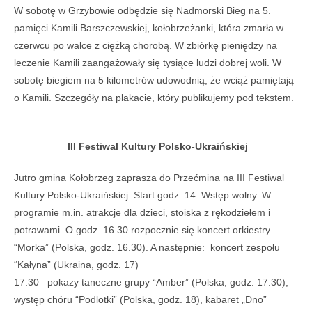
W sobotę w Grzybowie odbędzie się Nadmorski Bieg na 5.
pamięci Kamili Barszczewskiej, kołobrzeżanki, która zmarła w
czerwcu po walce z ciężką chorobą. W zbiórkę pieniędzy na
leczenie Kamili zaangażowały się tysiące ludzi dobrej woli. W
sobotę biegiem na 5 kilometrów udowodnią, że wciąż pamiętają
o Kamili. Szczegóły na plakacie, który publikujemy pod tekstem.
III Festiwal Kultury Polsko-Ukraińskiej
Jutro gmina Kołobrzeg zaprasza do Przećmina na III Festiwal
Kultury Polsko-Ukraińskiej. Start godz. 14. Wstęp wolny. W
programie m.in. atrakcje dla dzieci, stoiska z rękodziełem i
potrawami. O godz. 16.30 rozpocznie się koncert orkiestry
“Morka” (Polska, godz. 16.30). A następnie: koncert zespołu
“Kałyna” (Ukraina, godz. 17)
17.30 –pokazy taneczne grupy “Amber” (Polska, godz. 17.30),
występ chóru “Podlotki” (Polska, godz. 18), kabaret „Dno”