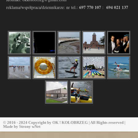
697 770 107
694 021 137
reklama/współpraca/dziennikarze: nr tel.:
:
© 2016 - 2024 Copyright by
OK ! KOŁOBRZEG
| All Rights reserved |
Made by
Strony wNet