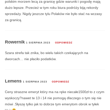
polskim morzem lecą za granicę gdzie warunki i pogodę mają
dużo lepsze. Przecież w tym roku biura podróży biją rekordy
sprzedaży. Nigdy jeszcze tylu Polaków nie było stać na wczasy
za granicą.
Rowernik
1 SIERPNIA 2023
ODPOWIEDZ
Szara strefa tak znika, bo wielu takich czekających na
dworcach… nie płaciło podatków.
Lemens
1 SIERPNIA 2023
ODPOWIEDZ
Ceny straszne emeryt który ma na ręke niecałe1500zł to z czym
wyskoczy?nawet te 13 i 14 nie pomogą dlaczego o tym się nie
mówi .Słyszę tylko jak to dobrze tym emerytom obrok w tyłek