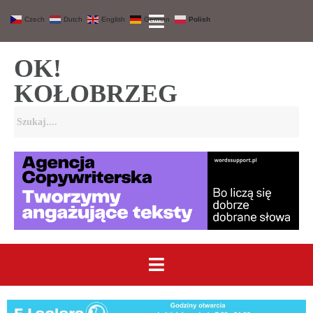
Czech
Dutch
English
German
Polish
OK!
KOŁOBRZEG