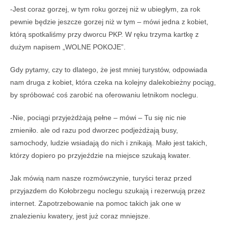
-Jest coraz gorzej, w tym roku gorzej niż w ubiegłym, za rok
pewnie będzie jeszcze gorzej niż w tym – mówi jedna z kobiet,
którą spotkaliśmy przy dworcu PKP. W ręku trzyma kartkę z
dużym napisem „WOLNE POKOJE”.
Gdy pytamy, czy to dlatego, że jest mniej turystów, odpowiada
nam druga z kobiet, która czeka na kolejny dalekobieżny pociąg,
by spróbować coś zarobić na oferowaniu letnikom noclegu.
-Nie, pociągi przyjeżdżają pełne – mówi – Tu się nic nie
zmieniło. ale od razu pod dworzec podjeżdżają busy,
samochody, ludzie wsiadają do nich i znikają. Mało jest takich,
którzy dopiero po przyjeździe na miejsce szukają kwater.
Jak mówią nam nasze rozmówczynie, turyści teraz przed
przyjazdem do Kołobrzegu noclegu szukają i rezerwują przez
internet. Zapotrzebowanie na pomoc takich jak one w
znalezieniu kwatery, jest już coraz mniejsze.