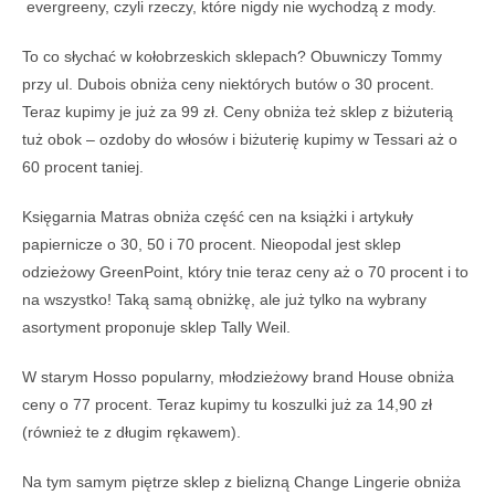
evergreeny, czyli rzeczy, które nigdy nie wychodzą z mody.
To co słychać w kołobrzeskich sklepach? Obuwniczy Tommy
przy ul. Dubois obniża ceny niektórych butów o 30 procent.
Teraz kupimy je już za 99 zł. Ceny obniża też sklep z biżuterią
tuż obok – ozdoby do włosów i biżuterię kupimy w Tessari aż o
60 procent taniej.
Księgarnia Matras obniża część cen na książki i artykuły
papiernicze o 30, 50 i 70 procent. Nieopodal jest sklep
odzieżowy GreenPoint, który tnie teraz ceny aż o 70 procent i to
na wszystko! Taką samą obniżkę, ale już tylko na wybrany
asortyment proponuje sklep Tally Weil.
W starym Hosso popularny, młodzieżowy brand House obniża
ceny o 77 procent. Teraz kupimy tu koszulki już za 14,90 zł
(również te z długim rękawem).
Na tym samym piętrze sklep z bielizną Change Lingerie obniża