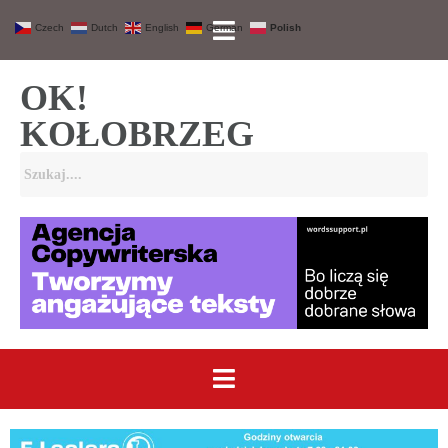
Czech
Dutch
English
German
Polish
OK!
KOŁOBRZEG