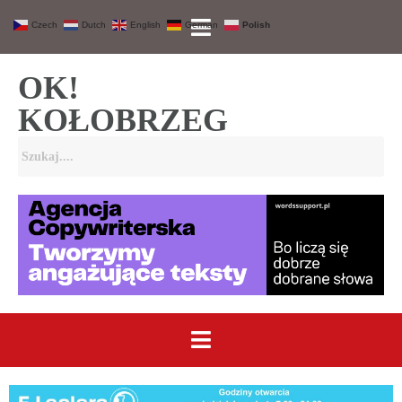
Czech
Dutch
English
German
Polish
OK!
KOŁOBRZEG