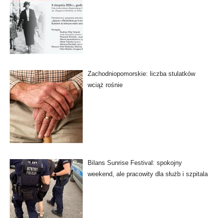
Zachodniopomorskie: liczba stulatków
wciąż rośnie
Bilans Sunrise Festival: spokojny
weekend, ale pracowity dla służb i szpitala