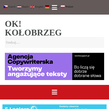
Czech
Dutch
English
German
Polish
OK!
KOŁOBRZEG