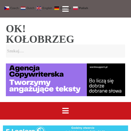
Czech
Dutch
English
German
Polish
OK!
KOŁOBRZEG