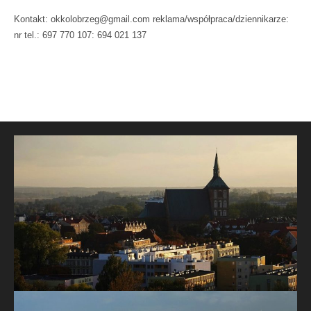
Kontakt: okkolobrzeg@gmail.com reklama/współpraca/dziennikarze:
nr tel.: 697 770 107: 694 021 137