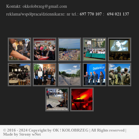
Kontakt: okkolobrzeg@gmail.com
697 770 107
694 021 137
reklama/współpraca/dziennikarze: nr tel.:
:
© 2016 - 2024 Copyright by
OK ! KOŁOBRZEG
| All Rights reserved |
Made by
Strony wNet