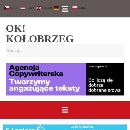
Czech
Dutch
English
German
Polish
OK!
KOŁOBRZEG