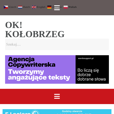
Czech
Dutch
English
German
Polish
OK!
KOŁOBRZEG