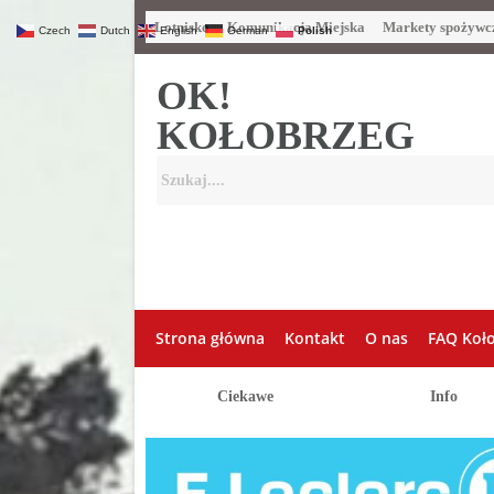
Lotnisko
Komunikacja Miejska
Markety spożywc
Czech
Dutch
English
German
Polish
OK!
KOŁOBRZEG
Strona główna
Kontakt
O nas
FAQ Koł
Ciekawe
Info