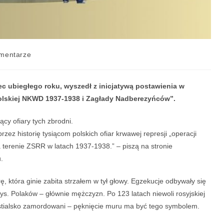
mentarze
ec ubiegłego roku, wyszedł z inicjatywą postawienia w
polskiej NKWD 1937-1938
i Zagłady Nadberezyńców”
.
cy ofiary tych zbrodni.
z historię tysiącom polskich ofiar krwawej represji „operacji
terenie ZSRR w latach 1937-1938.” – piszą na stronie
.
ę, która ginie zabita strzałem w tył głowy. Egzekucje odbywały się
ys. Polaków – głównie mężczyzn. Po 123 latach niewoli rosyjskiej
bestialsko zamordowani – pęknięcie muru ma być tego symbolem.