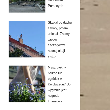
Koncertów
Porannych
Skakał po dachu
szkoły, potem
uciekał. Znamy
więcej
szczegółów
nocnej akcji
służb
Masz piękny
balkon lub
ogródek w
Kołobrzegu? Do
wygrania jest
nagroda
finansowa