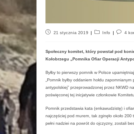
21 stycznia 2019
Info
4 ko
Społeczny komitet, który powstał pod koni
Kołobrzegu „Pomnika Ofiar Operacji Anty
Byłby to pierwszy pomnik w Polsce upamiętniają
„Pomnik byłby oddaniem hołdu zapomnianym prze
antypolskiej” przeprowadzonej przez NKWD na 
poświęconej tej inicjatywie członkowie Komitetu
Pomnik przedstawia kata (enkawudzistę) i ofiar
najczęściej pod murem, tak zginęło około 200 t
pełni nadziei na powrót do ojczyzny, zostali 