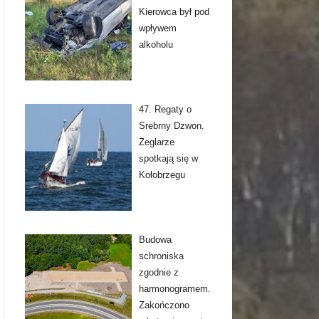
Kierowca był pod
wpływem
alkoholu
47. Regaty o
Srebrny Dzwon.
Żeglarze
spotkają się w
Kołobrzegu
Budowa
schroniska
zgodnie z
harmonogramem.
Zakończono