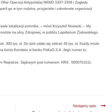
fiar Operacji Antypolskiej NKWD 1937-1938 i Zagłady
rli go w tym rodzina, przyjaciele i członkowie organizacji
rawie lokalizacji pomnika. – mówi Krzysztof Nowacki. – My
rondzie na ulicy Zdrojowej, w pobliżu Lapidarium Żydowskiego.
. 300 tys. zł. Do dziś udało się zebrać 45 tys. zł. Każdy może
 na konto Komitetu w banku PeKaO S.A. Jego numer to:
owym Rejestrze Sądowym pod numerem: KRS: 0000751511.
Następny wpis