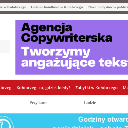
ze w Kołobrzegu
Galerie handlowe w Kołobrzegu
Plaża nudystów w pobliż
obrzeg
Kołobrzeg: co, gdzie, kiedy?
Zabytki w Kołobrzegu
Mu
Przydatne
Ludzie