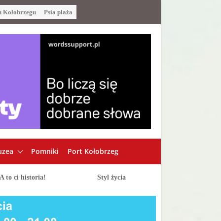
u Kołobrzegu
Psia plaża
zea
Pomniki
Port Kołobrzeg
A to ci historia!
Styl życia