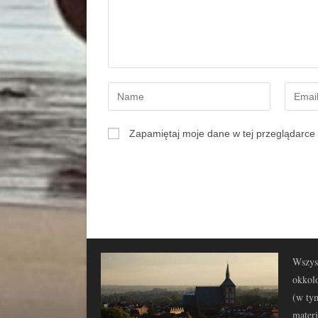
Zapamiętaj moje dane w tej przeglądarce 
Wszyst
okkolo
(w tym
materi