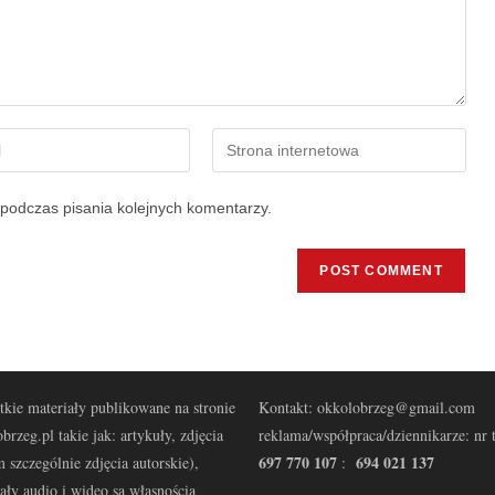
podczas pisania kolejnych komentarzy.
kie materiały publikowane na stronie
Kontakt: okkolobrzeg@gmail.com
brzeg.pl takie jak: artykuły, zdjęcia
reklama/współpraca/dziennikarze: nr t
697 770 107
694 021 137
 szczególnie zdjęcia autorskie),
:
ały audio i wideo są własnością