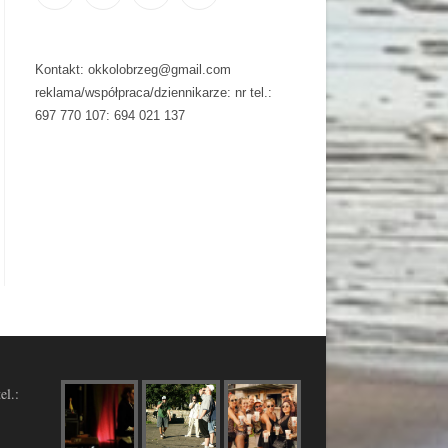
Kontakt: okkolobrzeg@gmail.com
reklama/współpraca/dziennikarze: nr tel.:
697 770 107: 694 021 137
el.: