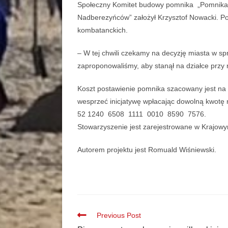
Społeczny Komitet budowy pomnika „Pomnika O
Nadberezyńców” założył Krzysztof Nowacki. Popa
kombatanckich.
– W tej chwili czekamy na decyzję miasta w sp
zaproponowaliśmy, aby stanął na działce przy 
Koszt postawienie pomnika szacowany jest na ok
wesprzeć inicjatywę wpłacając dowolną kwotę
52 1240 6508 1111 0010 8590 7576.
Stowarzyszenie jest zarejestrowane w Kraj
Autorem projektu jest Romuald Wiśniewski.
Previous Post