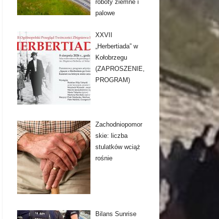
roboty ziemne i
palowe
XXVII
„Herbertiada” w
Kołobrzegu
(ZAPROSZENIE,
PROGRAM)
Zachodniopomor
skie: liczba
stulatków wciąż
rośnie
Bilans Sunrise