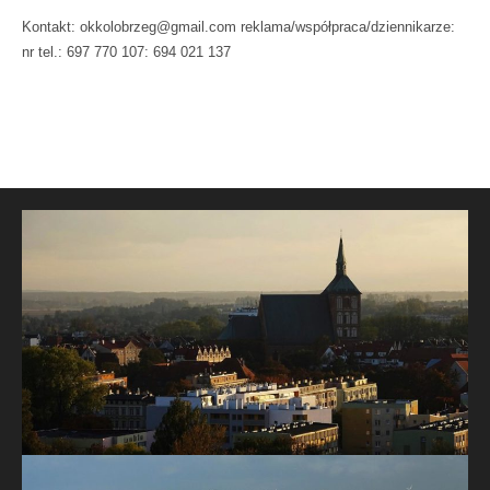
Kontakt: okkolobrzeg@gmail.com reklama/współpraca/dziennikarze:
nr tel.: 697 770 107: 694 021 137