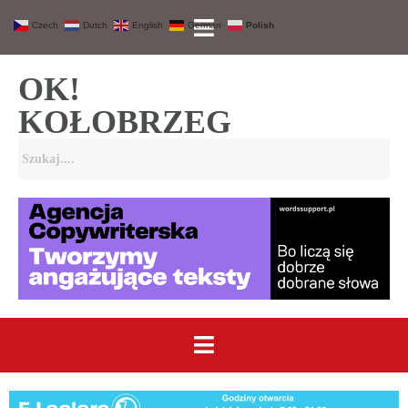
Czech
Dutch
English
German
Polish
OK!
KOŁOBRZEG