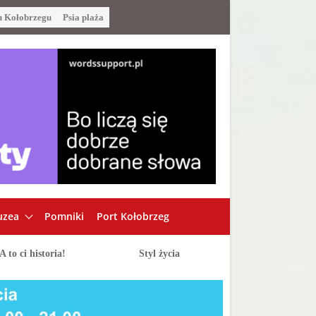
u Kołobrzegu
Psia plaża
zea
Pomniki
Port Kołobrzeg
A to ci historia!
Styl życia