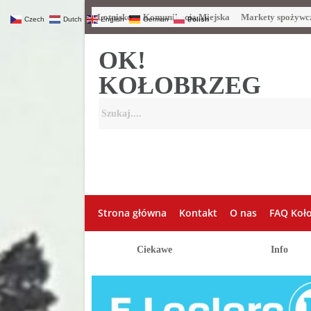
Lotnisko
Komunikacja Miejska
Markety spożywc
Czech
Dutch
English
German
Polish
OK!
KOŁOBRZEG
Strona główna
Kontakt
O nas
FAQ Koł
Ciekawe
Info