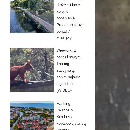
drożeje i łapie
kolejne
opóźnienie.
Prace stoją już
ponad 7
miesięcy
Wiewiórki w
parku linowym.
Trening
zaczynają,
zanim pojawią
się ludzie
(WIDEO)
Ranking
Pyszne.pl:
Kołobrzeg
kebabową stolicą