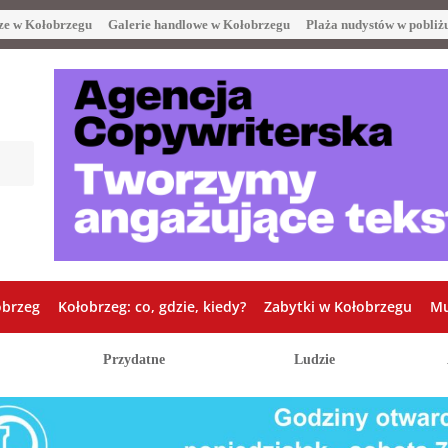
ze w Kołobrzegu
Galerie handlowe w Kołobrzegu
Plaża nudystów w pobliż
obrzeg
Kołobrzeg: co, gdzie, kiedy?
Zabytki w Kołobrzegu
Mu
Przydatne
Ludzie