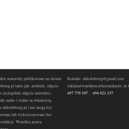
kie materiały publikowane na stronie
Kontakt: okkolobrzeg@gmail.com
brzeg.pl takie jak: artykuły, zdjęcia
reklama/współpraca/dziennikarze: nr t
697 770 107
694 021 137
 szczególnie zdjęcia autorskie),
:
ały audio i wideo są własnością
u okkolobrzeg.pl i nie mogą być
kowane lub wykorzystywane bez
redakcji. Wszelkie prawa
eżone.