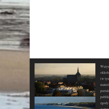
Wszyst
okkolo
(w tym
materi
portal
publi
zgody 
zastrz