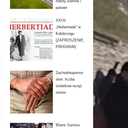
roboty ziemne i
palowe
XXVII
„Herbertiada” w
Kołobrzegu
(ZAPROSZENIE,
PROGRAM)
Zachodniopomor
skie: liczba
stulatków wciąż
rośnie
Bilans Sunrise