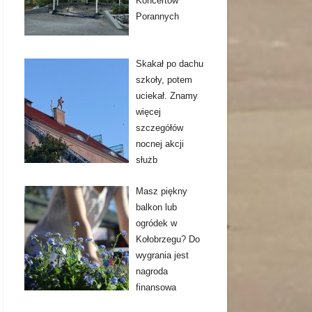
Koncertów
Porannych
Skakał po dachu
szkoły, potem
uciekał. Znamy
więcej
szczegółów
nocnej akcji
służb
Masz piękny
balkon lub
ogródek w
Kołobrzegu? Do
wygrania jest
nagroda
finansowa