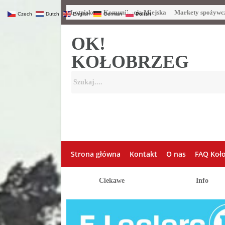
Lotnisko
Komunikacja Miejska
Markety spożywc
Czech
Dutch
English
German
Polish
OK!
KOŁOBRZEG
Strona główna
Kontakt
O nas
FAQ Koł
Ciekawe
Info