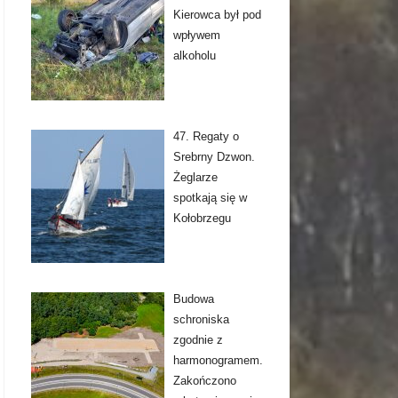
Kierowca był pod
wpływem
alkoholu
47. Regaty o
Srebrny Dzwon.
Żeglarze
spotkają się w
Kołobrzegu
Budowa
schroniska
zgodnie z
harmonogramem.
Zakończono