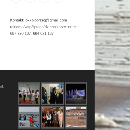
Kontakt: okkolobrzeg@gmail.com
reklama/współpraca/dziennikarze: nr tel.:
697 770 107: 694 021 137
el.: