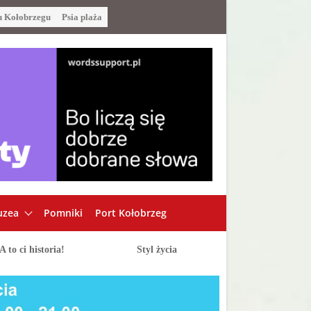
u Kołobrzegu
Psia plaża
zea
Pomniki
Port Kołobrzeg
A to ci historia!
Styl życia