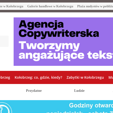
ze w Kołobrzegu
Galerie handlowe w Kołobrzegu
Plaża nudystów w pobliż
obrzeg
Kołobrzeg: co, gdzie, kiedy?
Zabytki w Kołobrzegu
Mu
Przydatne
Ludzie