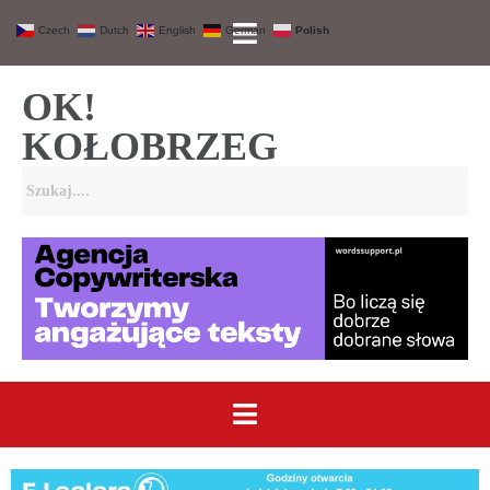
Czech
Dutch
English
German
Polish
OK!
KOŁOBRZEG