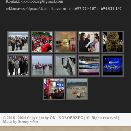
Kontakt: okkolobrzeg@gmail.com
697 770 107
694 021 137
reklama/współpraca/dziennikarze: nr tel.:
:
© 2016 - 2024 Copyright by
OK ! KOŁOBRZEG
| All Rights reserved |
Made by
Strony wNet