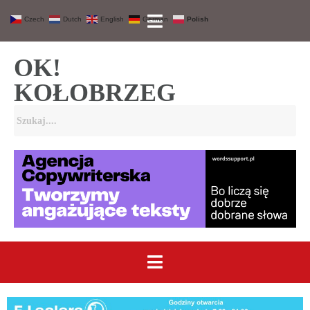
Czech
Dutch
English
German
Polish
OK!
KOŁOBRZEG