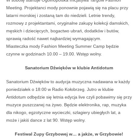
W sobotę startuje Ogólnopolska Inicjatywa Targów Fashion
Meeting. Projektanci mody ponownie pojawią się na placu przy
latarni morskiej i zostaną tam do niedzieli. Letnie trendy,
rozmowy z projektantami, oryginalne zakupy kolekcji damskich,
męskich i dziecięcych, bogactwo ubrań, dodatków i butów,
sprawią radość nawet najbardziej wymagającym.
Miasteczka mody Fashion Meeting Summer Camp będzie
czynne w godzinach 10.00 – 19.00. Wstęp wolny.
Sanatorium Dźwięków w klubie Antidotum
Sanatorium Dźwięków to audycja muzyczna nadawana w każdy
poniedziałek o 18:00 w Radio Kołobrzeg. Jutro w klubie
Antidotum odbędzie się letnia edycja live czyli pobawimy się przy
muzyce puszczanej na żywo. Będzie elektronika, rap, muzyka
dla nikogo, egzotyczne wycieczki, szlagiery ubiegłych lat, a
może i jakiś dance z lat 90. Wstęp wolny.
Festiwal Zupy Grzybowej w… a jakże, w Grzybowie!