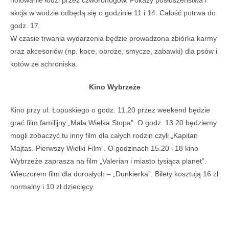
holowanie łodzi przez czworonogów. Pokazy posłuszeństwa i
akcja w wodzie odbędą się o godzinie 11 i 14. Całość potrwa do
godz. 17.
W czasie trwania wydarzenia będzie prowadzona zbiórka karmy
oraz akcesoriów (np. koce, obroże, smycze, zabawki) dla psów i
kotów ze schroniska.
Kino Wybrzeże
Kino przy ul. Łopuskiego o godz. 11.20 przez weekend będzie
grać film familijny „Mała Wielka Stopa”. O godz. 13.20 będziemy
mogli zobaczyć tu inny film dla całych rodzin czyli „Kapitan
Majtas. Pierwszy Wielki Film”. O godzinach 15.20 i 18 kino
Wybrzeże zaprasza na film „Valerian i miasto tysiąca planet”.
Wieczorem film dla dorosłych – „Dunkierka”. Bilety kosztują 16 zł
normalny i 10 zł dziecięcy.