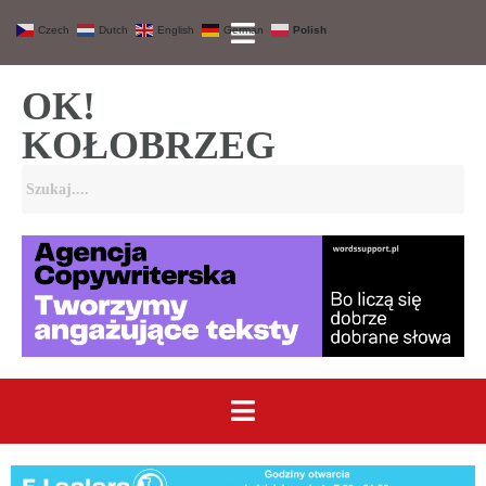
Czech
Dutch
English
German
Polish
OK!
KOŁOBRZEG