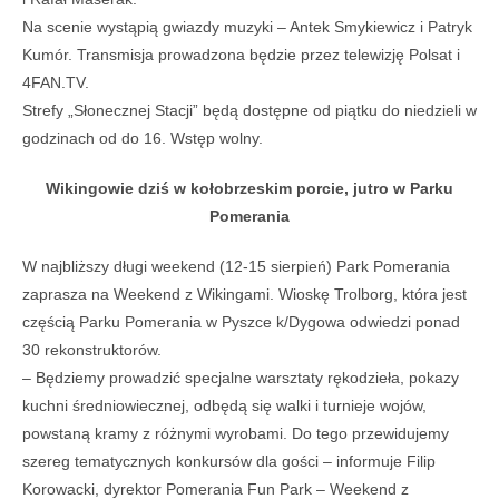
Na scenie wystąpią gwiazdy muzyki – Antek Smykiewicz i Patryk
Kumór. Transmisja prowadzona będzie przez telewizję Polsat i
4FAN.TV.
Strefy „Słonecznej Stacji” będą dostępne od piątku do niedzieli w
godzinach od do 16. Wstęp wolny.
Wikingowie dziś w kołobrzeskim porcie, jutro w Parku
Pomerania
W najbliższy długi weekend (12-15 sierpień) Park Pomerania
zaprasza na Weekend z Wikingami. Wioskę Trolborg, która jest
częścią Parku Pomerania w Pyszce k/Dygowa odwiedzi ponad
30 rekonstruktorów.
– Będziemy prowadzić specjalne warsztaty rękodzieła, pokazy
kuchni średniowiecznej, odbędą się walki i turnieje wojów,
powstaną kramy z różnymi wyrobami. Do tego przewidujemy
szereg tematycznych konkursów dla gości – informuje Filip
Korowacki, dyrektor Pomerania Fun Park – Weekend z