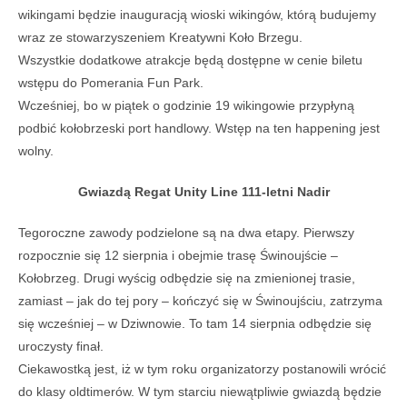
wikingami będzie inauguracją wioski wikingów, którą budujemy
wraz ze stowarzyszeniem Kreatywni Koło Brzegu.
Wszystkie dodatkowe atrakcje będą dostępne w cenie biletu
wstępu do Pomerania Fun Park.
Wcześniej, bo w piątek o godzinie 19 wikingowie przypłyną
podbić kołobrzeski port handlowy. Wstęp na ten happening jest
wolny.
Gwiazdą Regat Unity Line 111-letni Nadir
Tegoroczne zawody podzielone są na dwa etapy. Pierwszy
rozpocznie się 12 sierpnia i obejmie trasę Świnoujście –
Kołobrzeg. Drugi wyścig odbędzie się na zmienionej trasie,
zamiast – jak do tej pory – kończyć się w Świnoujściu, zatrzyma
się wcześniej – w Dziwnowie. To tam 14 sierpnia odbędzie się
uroczysty finał.
Ciekawostką jest, iż w tym roku organizatorzy postanowili wrócić
do klasy oldtimerów. W tym starciu niewątpliwie gwiazdą będzie