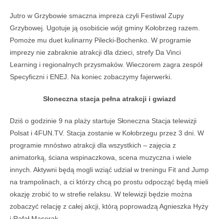
Jutro w Grzybowie smaczna impreza czyli Festiwal Zupy
Grzybowej. Ugotuje ją osobiście wójt gminy Kołobrzeg razem.
Pomoże mu duet kulinarny Pilecki-Bochenko. W programie
imprezy nie zabraknie atrakcji dla dzieci, strefy Da Vinci
Learning i regionalnych przysmaków. Wieczorem zagra zespół
Specyficzni i ENEJ. Na koniec zobaczymy fajerwerki.
Słoneczna stacja pełna atrakcji i gwiazd
Dziś o godzinie 9 na plaży startuje Słoneczna Stacja telewizji
Polsat i 4FUN.TV. Stacja zostanie w Kołobrzegu przez 3 dni. W
programie mnóstwo atrakcji dla wszystkich – zajęcia z
animatorką, ściana wspinaczkowa, scena muzyczna i wiele
innych. Aktywni będą mogli wziąć udział w treningu Fit and Jump
na trampolinach, a ci którzy chcą po prostu odpocząć będą mieli
okazję zrobić to w strefie relaksu. W telewizji będzie można
zobaczyć relację z całej akcji, którą poprowadzą Agnieszka Hyży
i Rafał Maserak.