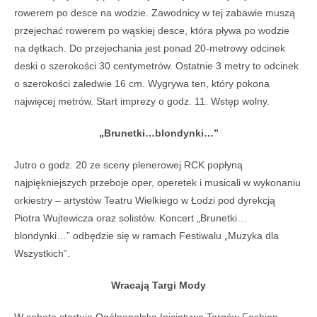
rowerem po desce na wodzie. Zawodnicy w tej zabawie muszą
przejechać rowerem po wąskiej desce, która pływa po wodzie
na dętkach. Do przejechania jest ponad 20-metrowy odcinek
deski o szerokości 30 centymetrów. Ostatnie 3 metry to odcinek
o szerokości zaledwie 16 cm. Wygrywa ten, który pokona
najwięcej metrów. Start imprezy o godz. 11. Wstęp wolny.
„Brunetki…blondynki…”
Jutro o godz. 20 ze sceny plenerowej RCK popłyną
najpiękniejszych przeboje oper, operetek i musicali w wykonaniu
orkiestry – artystów Teatru Wielkiego w Łodzi pod dyrekcją
Piotra Wujtewicza oraz solistów. Koncert „Brunetki…
blondynki…” odbędzie się w ramach Festiwalu „Muzyka dla
Wszystkich”.
Wracają Targi Mody