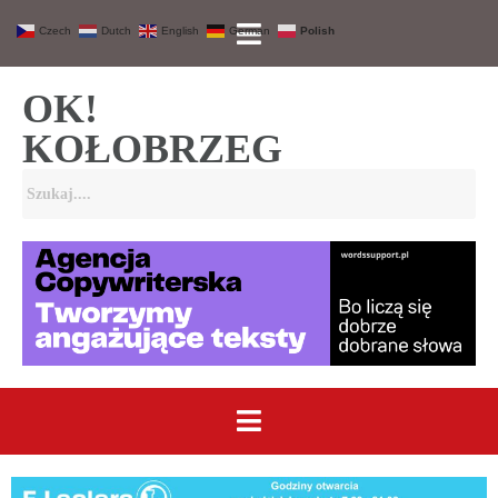
Czech
Dutch
English
German
Polish
OK!
KOŁOBRZEG