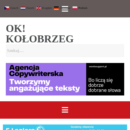
Czech
Dutch
English
German
Polish
OK!
KOŁOBRZEG