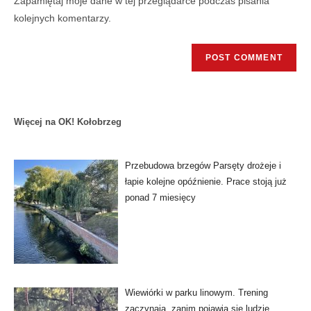
Zapamiętaj moje dane w tej przeglądarce podczas pisania
kolejnych komentarzy.
Więcej na OK! Kołobrzeg
Przebudowa brzegów Parsęty drożeje i
łapie kolejne opóźnienie. Prace stoją już
ponad 7 miesięcy
Wiewiórki w parku linowym. Trening
zaczynają, zanim pojawią się ludzie