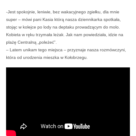
-Jest spokojnie, leniwie, bez wakacyjnego zgiełku, dla mnie
super – mówi pani Kasia którą nasza dziennikarka spotkała,
stojąc w kolejce po lody na deptaku prowadzącym do molo.
Kobieta w ręku trzymała leżak. Jak nam powiedziała, idzie na
plażę Centralną „poleżeć”.
– Latem unikam tego miejsca – przyznaje nasza rozmówczyni,
która od urodzenia mieszka w Kołobrzegu.