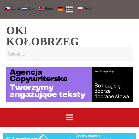
Czech
Dutch
English
German
Polish
OK!
KOŁOBRZEG