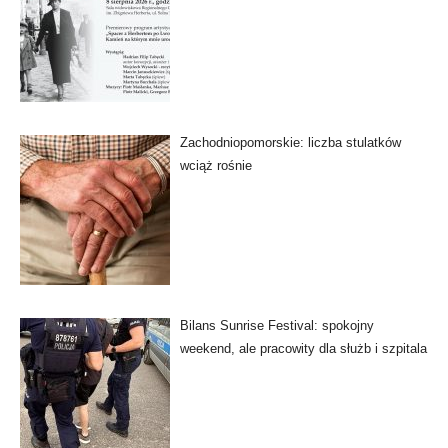
Zachodniopomorskie: liczba stulatków
wciąż rośnie
Bilans Sunrise Festival: spokojny
weekend, ale pracowity dla służb i szpitala