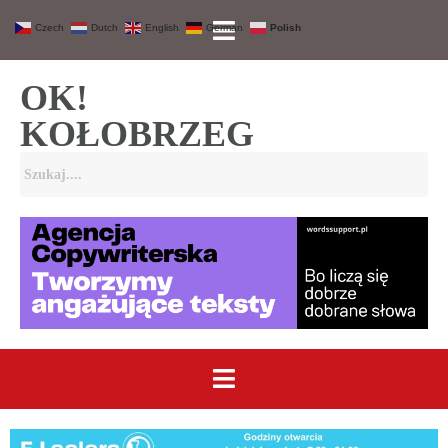
Czech
Dutch
English
German
Polish
OK!
KOŁOBRZEG