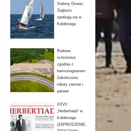
Srebrny Dzwon.
Żeglarze
spotkają się w
Kołobrzegu
Budowa
schroniska
zgodnie z
harmonogramem.
Zakończono
roboty ziemne i
palowe
XXVII
„Herbertiada” w
Kołobrzegu
(ZAPROSZENIE,