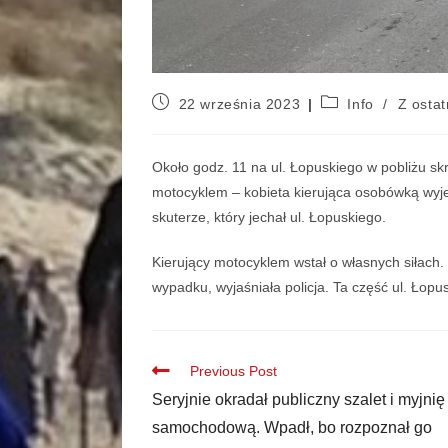
22 września 2023
Info
/
Z ostat
Około godz. 11 na ul. Łopuskiego w pobliżu s
motocyklem – kobieta kierująca osobówką wyj
skuterze, który jechał ul. Łopuskiego.
Kierujący motocyklem wstał o własnych siłach. 
wypadku, wyjaśniała policja. Ta część ul. Łop
Previous Post
Seryjnie okradał publiczny szalet i myjnię
samochodową. Wpadł, bo rozpoznał go