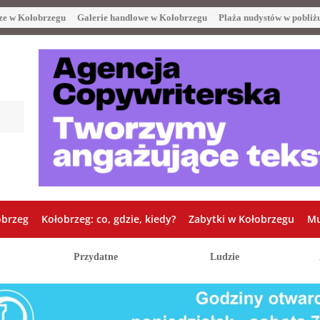
ze w Kołobrzegu
Galerie handlowe w Kołobrzegu
Plaża nudystów w pobliż
obrzeg
Kołobrzeg: co, gdzie, kiedy?
Zabytki w Kołobrzegu
Mu
Przydatne
Ludzie