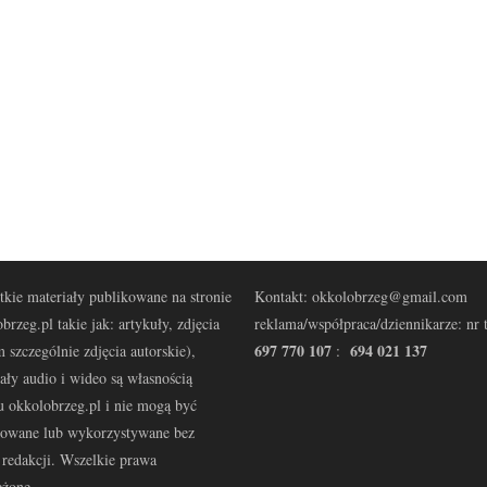
kie materiały publikowane na stronie
Kontakt: okkolobrzeg@gmail.com
brzeg.pl takie jak: artykuły, zdjęcia
reklama/współpraca/dziennikarze: nr t
697 770 107
694 021 137
 szczególnie zdjęcia autorskie),
:
ały audio i wideo są własnością
u okkolobrzeg.pl i nie mogą być
kowane lub wykorzystywane bez
redakcji. Wszelkie prawa
eżone.