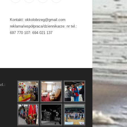
Kontakt: okkolobrzeg@gmail.com
reklama/współpraca/dziennikarze: nr tel.:
697 770 107: 694 021 137
el.: