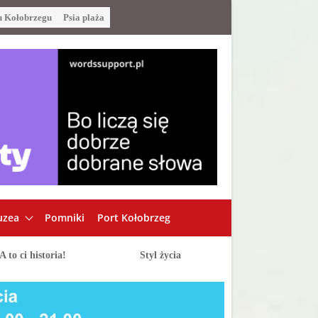
u Kołobrzegu
Psia plaża
zea
Pomniki
Port Kołobrzeg
A to ci historia!
Styl życia