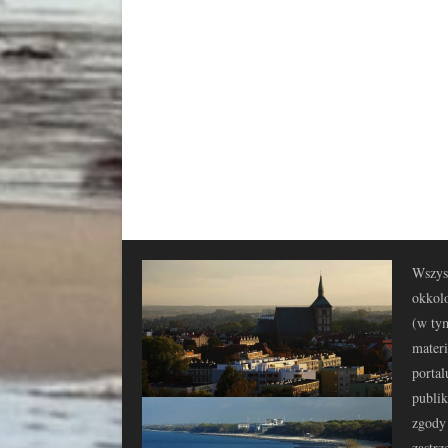
Wszyst
okkolo
(w tym
materi
portal
publi
zgody 
zastrz