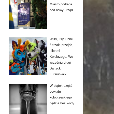
Miasto podlega
pod nowy urząd
Wilki, lisy i inne
futrzaki przejdą
ulicami
Kołobrzegu. We
wrześniu drugi
Bałtycki
Fursuitwalk
W piątek część
powiatu
kołobrzeskiego
będzie bez wody