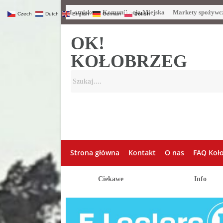
Lotnisko
Komunikacja Miejska
Markety spożywc
Czech
Dutch
English
German
Polish
OK!
KOŁOBRZEG
Strona główna
Kontakt
O nas
FAQ Koł
Ciekawe
Info