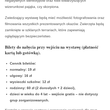
negatywnych stereotypów oraz fobii towarzyszących
wizerunkowi pająka, czy skorpiona.
Zwiedzający wystawę będą mieć możliwość fotografowania oraz
filmowania wszystkich prezentowanych okazów. Zwierzęta będą
zamknięte w szklanych terrariach, które zapewniają
oglądającym bezpieczeństwo.
Bilety do nabycia przy wejściu na wystawę (płatność
kartą lub gotówką).
Cennik biletów:
normalny: 19 zł
ulgowy: 16 zł
wycieczki szkolne: 12 zł
rodzinny: 60 zł (2 dorosłych + 2 dzieci),
dzieci w wieku do 4 lat – wejście gratis – nie dotyczy
grup zorganizowanych.
Kontakt w sprawie wystawy i rezerwacja wycieczek dla grup