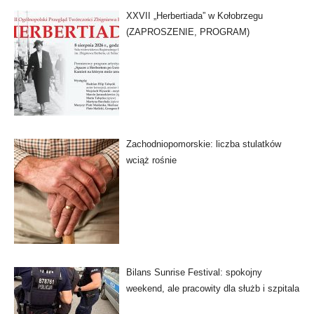
XXVII „Herbertiada” w Kołobrzegu
(ZAPROSZENIE, PROGRAM)
Zachodniopomorskie: liczba stulatków
wciąż rośnie
Bilans Sunrise Festival: spokojny
weekend, ale pracowity dla służb i szpitala