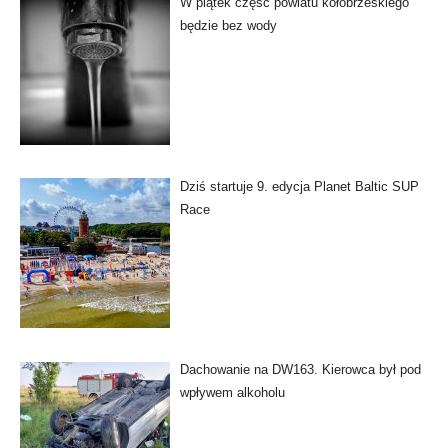
W piątek część powiatu kołobrzeskiego
będzie bez wody
Dziś startuje 9. edycja Planet Baltic SUP
Race
Dachowanie na DW163. Kierowca był pod
wpływem alkoholu