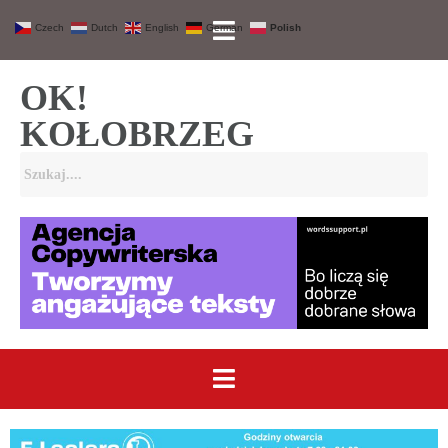
Czech
Dutch
English
German
Polish
OK!
KOŁOBRZEG