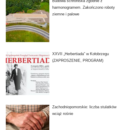
Budowa schroniska zgodnie z
harmonogramem. Zakończono roboty
ziemne i palowe
XXVII „Herbertiada” w Kołobrzegu
(ZAPROSZENIE, PROGRAM)
Zachodniopomorskie: liczba stulatków
wciąż rośnie