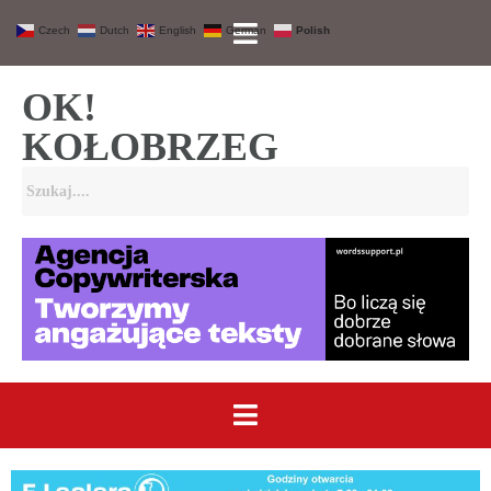
Czech
Dutch
English
German
Polish
OK!
KOŁOBRZEG