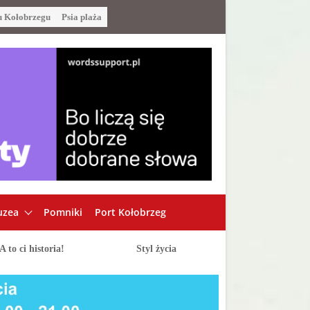
u Kołobrzegu
Psia plaża
zea
Pomniki
Port Kołobrzeg
A to ci historia!
Styl życia