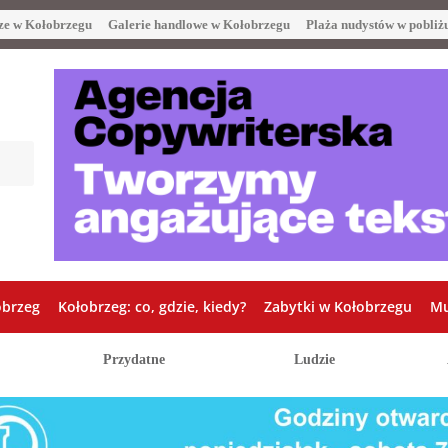
ze w Kołobrzegu
Galerie handlowe w Kołobrzegu
Plaża nudystów w pobliż
obrzeg
Kołobrzeg: co, gdzie, kiedy?
Zabytki w Kołobrzegu
Mu
Przydatne
Ludzie