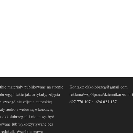
kie materiały publikowane na stronie
Kontakt: okkolobrzeg@gmail.com
brzeg.pl takie jak: artykuły, zdjęcia
reklama/współpraca/dziennikarze: nr t
697 770 107
694 021 137
 szczególnie zdjęcia autorskie),
:
ały audio i wideo są własnością
u okkolobrzeg.pl i nie mogą być
kowane lub wykorzystywane bez
redakcji. Wszelkie prawa