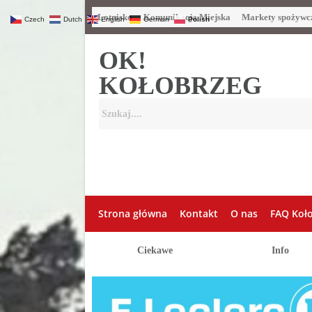
Lotnisko
Komunikacja Miejska
Markety spożywc
Czech
Dutch
English
German
Polish
OK!
KOŁOBRZEG
Strona główna
Kontakt
O nas
FAQ Koł
Ciekawe
Info