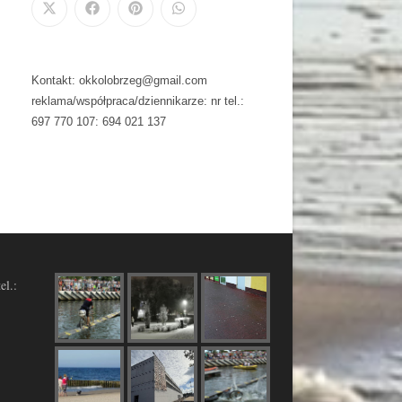
Kontakt: okkolobrzeg@gmail.com
reklama/współpraca/dziennikarze: nr tel.:
697 770 107: 694 021 137
el.: