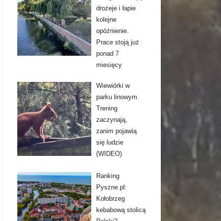
drożeje i łapie
kolejne
opóźnienie.
Prace stoją już
ponad 7
miesięcy
Wiewiórki w
parku linowym.
Trening
zaczynają,
zanim pojawią
się ludzie
(WIDEO)
Ranking
Pyszne.pl:
Kołobrzeg
kebabową stolicą