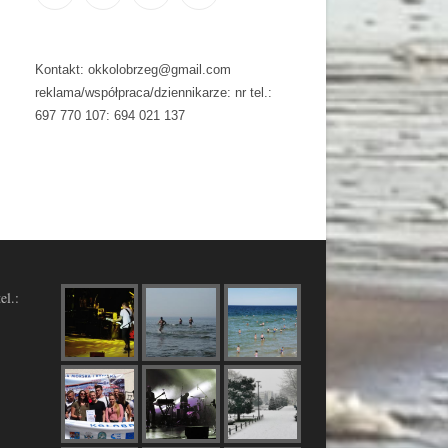
Kontakt: okkolobrzeg@gmail.com
reklama/współpraca/dziennikarze: nr tel.:
697 770 107: 694 021 137
el.: