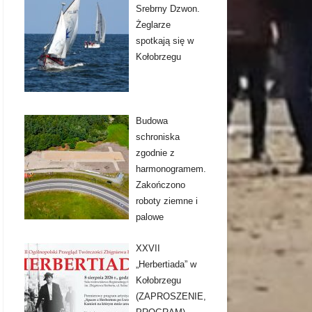
Srebrny Dzwon.
Żeglarze
spotkają się w
Kołobrzegu
Budowa
schroniska
zgodnie z
harmonogramem.
Zakończono
roboty ziemne i
palowe
XXVII
„Herbertiada” w
Kołobrzegu
(ZAPROSZENIE,