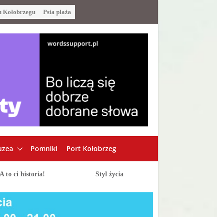
u Kołobrzegu
Psia plaża
zea
Pomniki
Port Kołobrzeg
A to ci historia!
Styl życia