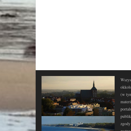
Wszyst
okkolo
(w tym
materi
portal
publi
zgody 
zastrz