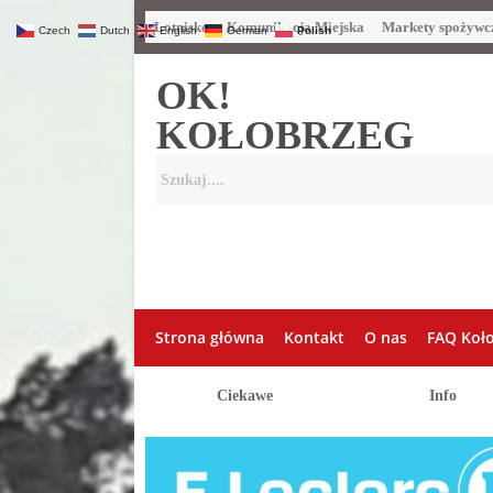
Lotnisko
Komunikacja Miejska
Markety spożywc
Czech
Dutch
English
German
Polish
OK!
KOŁOBRZEG
Strona główna
Kontakt
O nas
FAQ Koł
Ciekawe
Info