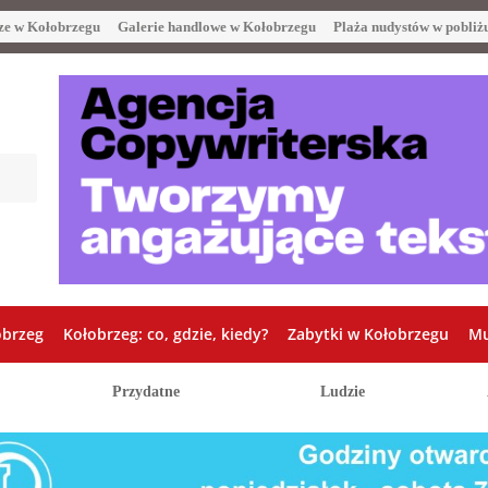
ze w Kołobrzegu
Galerie handlowe w Kołobrzegu
Plaża nudystów w pobliż
obrzeg
Kołobrzeg: co, gdzie, kiedy?
Zabytki w Kołobrzegu
Mu
Przydatne
Ludzie