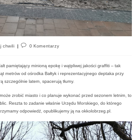
j chwili
0 Komentarzy
t pamiętający minioną epokę i wątpliwej jakości graffiti – tak
siąt metrów od ośrodka Bałtyk i reprezentacyjnego deptaka przy
ą szczególnie latem, spacerują tłumy.
 może zrobić miasto i co planuje wykonać przed sezonem letnim, to
lic. Reszta to zadanie właśnie Urzędu Morskiego, do którego
 otrzymamy odpowiedź, opublikujemy ją na okkolobrzeg.pl.