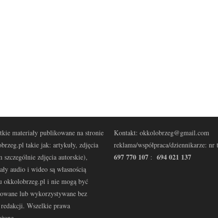
kie materiały publikowane na stronie
Kontakt: okkolobrzeg@gmail.com
brzeg.pl takie jak: artykuły, zdjęcia
reklama/współpraca/dziennikarze: nr t
697 770 107
694 021 137
 szczególnie zdjęcia autorskie),
:
ały audio i wideo są własnością
u okkolobrzeg.pl i nie mogą być
kowane lub wykorzystywane bez
redakcji. Wszelkie prawa
eżone.