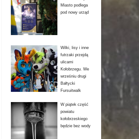
Miasto podlega
pod nowy urząd
Wilki, lisy i inne
futrzaki przejdą
ulicami
Kołobrzegu. We
wrześniu drugi
Bałtycki
Fursuitwalk
W piątek część
powiatu
kołobrzeskiego
będzie bez wody