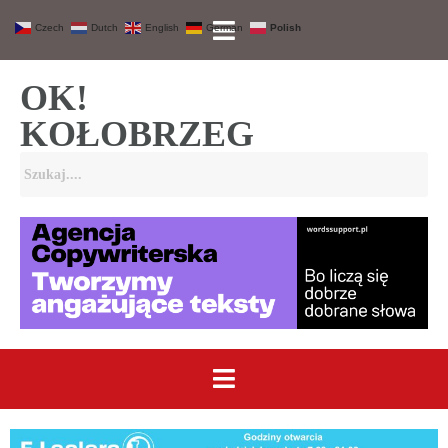
Czech
Dutch
English
German
Polish
OK!
KOŁOBRZEG