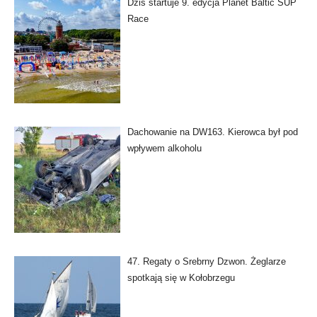
Dziś startuje 9. edycja Planet Baltic SUP
Race
Dachowanie na DW163. Kierowca był pod
wpływem alkoholu
47. Regaty o Srebrny Dzwon. Żeglarze
spotkają się w Kołobrzegu