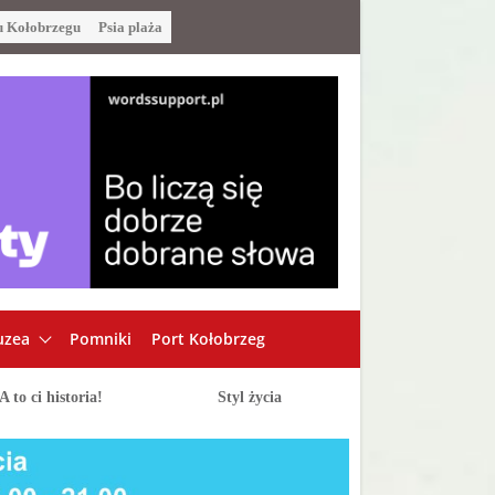
u Kołobrzegu
Psia plaża
zea
Pomniki
Port Kołobrzeg
A to ci historia!
Styl życia