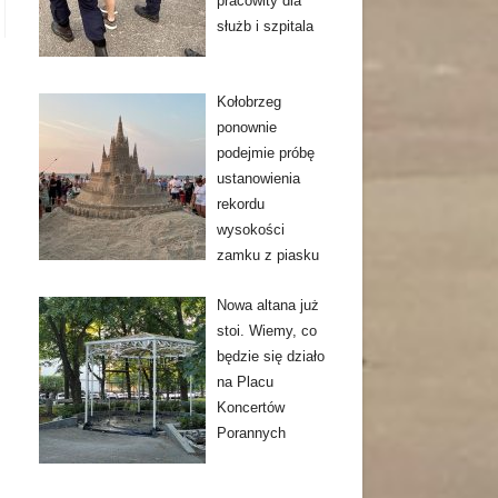
pracowity dla
służb i szpitala
Kołobrzeg
ponownie
podejmie próbę
ustanowienia
rekordu
wysokości
zamku z piasku
Nowa altana już
stoi. Wiemy, co
będzie się działo
na Placu
Koncertów
Porannych