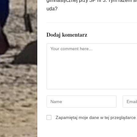
gimnastycznej przy SP nr 3. Tym razem s
uda?
Dodaj komentarz
Zapamiętaj moje dane w tej przeglądarce 