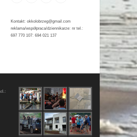
Kontakt: okkolobrzeg@gmail.com
reklama/współpraca/dziennikarze: nr tel.:
697 770 107: 694 021 137
el.: