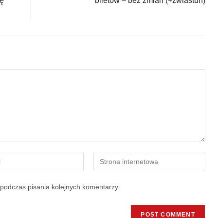
ię
biletów – bez zmian (+zwiastun)
podczas pisania kolejnych komentarzy.