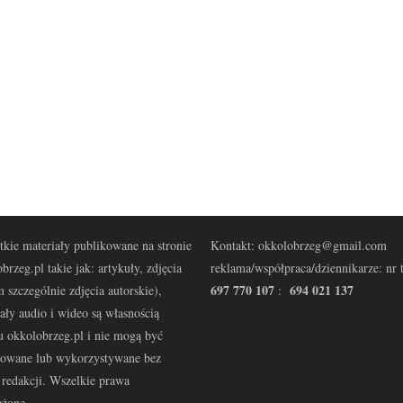
kie materiały publikowane na stronie
Kontakt: okkolobrzeg@gmail.com
brzeg.pl takie jak: artykuły, zdjęcia
reklama/współpraca/dziennikarze: nr t
697 770 107
694 021 137
 szczególnie zdjęcia autorskie),
:
ały audio i wideo są własnością
u okkolobrzeg.pl i nie mogą być
kowane lub wykorzystywane bez
redakcji. Wszelkie prawa
eżone.