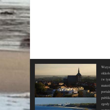
Wszyst
okkolo
(w tym
materi
portal
publi
zgody 
zastrz