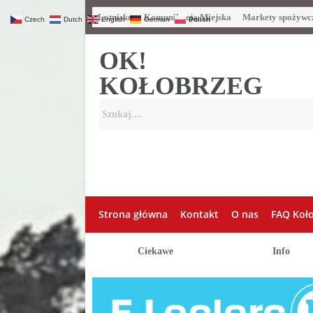
Lotnisko
Komunikacja Miejska
Markety spożywc
Czech
Dutch
English
German
Polish
OK!
KOŁOBRZEG
Strona główna
Kontakt
O nas
FAQ Koł
Ciekawe
Info