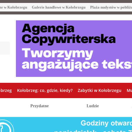
ze w Kołobrzegu
Galerie handlowe w Kołobrzegu
Plaża nudystów w pobliż
obrzeg
Kołobrzeg: co, gdzie, kiedy?
Zabytki w Kołobrzegu
Mu
Przydatne
Ludzie