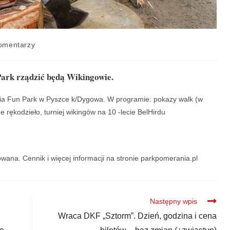
omentarzy
Park rządzić będą Wikingowie.
ia Fun Park w Pyszce k/Dygowa. W programie: pokazy walk (w
 rękodzieło, turniej wikingów na 10 -lecie BelHirdu
wana. Cennik i więcej informacji na stronie parkpomerania.pl
Następny wpis
Wraca DKF „Sztorm”. Dzień, godzina i cena