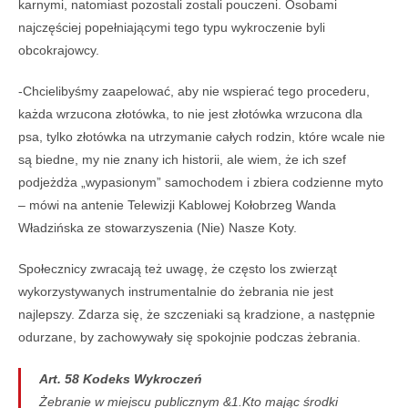
karnymi, natomiast pozostali zostali pouczeni. Osobami
najczęściej popełniającymi tego typu wykroczenie byli
obcokrajowcy.
-Chcielibyśmy zaapelować, aby nie wspierać tego procederu,
każda wrzucona złotówka, to nie jest złotówka wrzucona dla
psa, tylko złotówka na utrzymanie całych rodzin, które wcale nie
są biedne, my nie znany ich historii, ale wiem, że ich szef
podjeżdża „wypasionym” samochodem i zbiera codzienne myto
– mówi na antenie Telewizji Kablowej Kołobrzeg Wanda
Władzińska ze stowarzyszenia (Nie) Nasze Koty.
Społecznicy zwracają też uwagę, że często los zwierząt
wykorzystywanych instrumentalnie do żebrania nie jest
najlepszy. Zdarza się, że szczeniaki są kradzione, a następnie
odurzane, by zachowywały się spokojnie podczas żebrania.
Art. 58 Kodeks Wykroczeń
Żebranie w miejscu publicznym &1.Kto mając środki