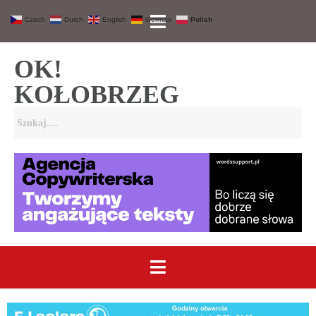
Czech
Dutch
English
German
Polish
OK!
KOŁOBRZEG