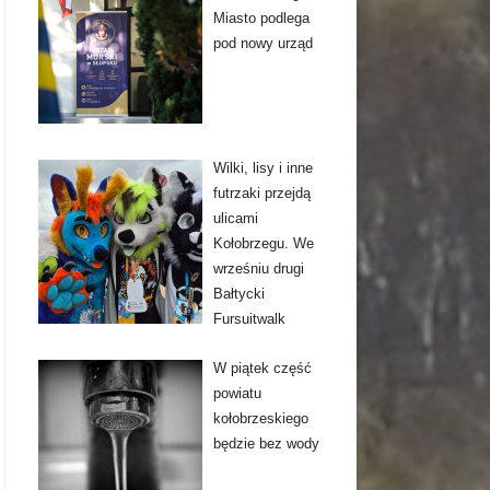
Miasto podlega
pod nowy urząd
Wilki, lisy i inne
futrzaki przejdą
ulicami
Kołobrzegu. We
wrześniu drugi
Bałtycki
Fursuitwalk
W piątek część
powiatu
kołobrzeskiego
będzie bez wody