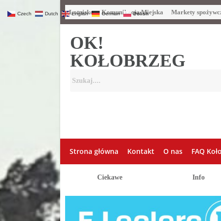
Lotnisko
Komunikacja Miejska
Markety spożywc
Czech
Dutch
English
German
Polish
OK!
KOŁOBRZEG
Strona główna
Kontakt
O nas
FAQ Koł
Ciekawe
Info