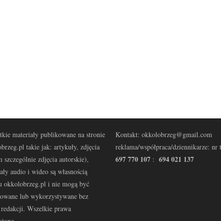
kie materiały publikowane na stronie
Kontakt: okkolobrzeg@gmail.com
brzeg.pl takie jak: artykuły, zdjęcia
reklama/współpraca/dziennikarze: nr t
697 770 107
694 021 137
 szczególnie zdjęcia autorskie),
:
ały audio i wideo są własnością
u okkolobrzeg.pl i nie mogą być
kowane lub wykorzystywane bez
redakcji. Wszelkie prawa
eżone.