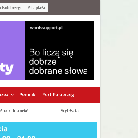
u Kołobrzegu
Psia plaża
zea
Pomniki
Port Kołobrzeg
A to ci historia!
Styl życia