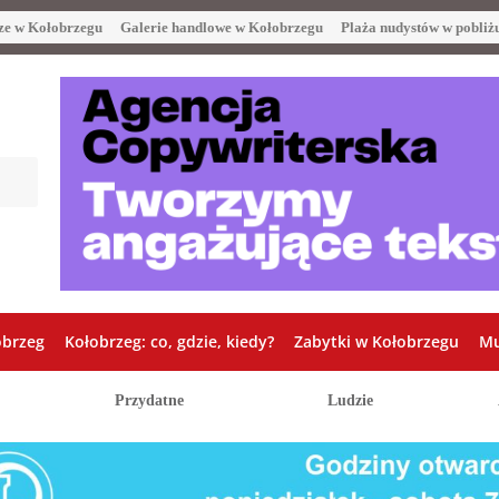
ze w Kołobrzegu
Galerie handlowe w Kołobrzegu
Plaża nudystów w pobliż
obrzeg
Kołobrzeg: co, gdzie, kiedy?
Zabytki w Kołobrzegu
Mu
Przydatne
Ludzie