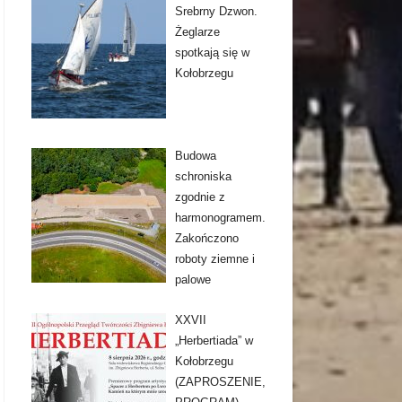
Srebrny Dzwon.
Żeglarze
spotkają się w
Kołobrzegu
Budowa
schroniska
zgodnie z
harmonogramem.
Zakończono
roboty ziemne i
palowe
XXVII
„Herbertiada” w
Kołobrzegu
(ZAPROSZENIE,