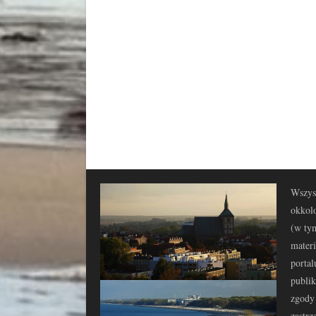
Wszyst
okkolo
(w tym
materi
portal
publi
zgody 
zastrz