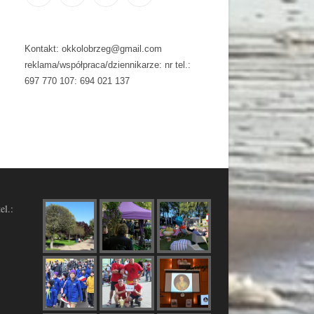
Kontakt: okkolobrzeg@gmail.com
reklama/współpraca/dziennikarze: nr tel.:
697 770 107: 694 021 137
el.: