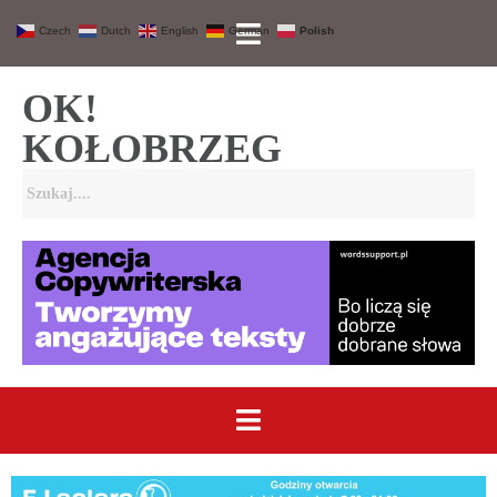
Czech
Dutch
English
German
Polish
OK!
KOŁOBRZEG