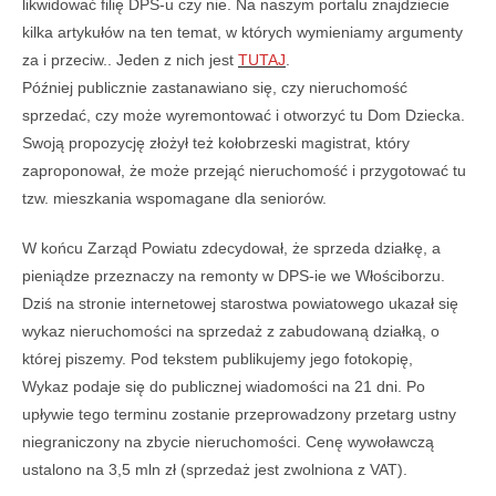
likwidować filię DPS-u czy nie. Na naszym portalu znajdziecie
kilka artykułów na ten temat, w których wymieniamy argumenty
za i przeciw.. Jeden z nich jest
TUTAJ
.
Później publicznie zastanawiano się, czy nieruchomość
sprzedać, czy może wyremontować i otworzyć tu Dom Dziecka.
Swoją propozycję złożył też kołobrzeski magistrat, który
zaproponował, że może przejąć nieruchomość i przygotować tu
tzw. mieszkania wspomagane dla seniorów.
W końcu Zarząd Powiatu zdecydował, że sprzeda działkę, a
pieniądze przeznaczy na remonty w DPS-ie we Włościborzu.
Dziś na stronie internetowej starostwa powiatowego ukazał się
wykaz nieruchomości na sprzedaż z zabudowaną działką, o
której piszemy. Pod tekstem publikujemy jego fotokopię,
Wykaz podaje się do publicznej wiadomości na 21 dni. Po
upływie tego terminu zostanie przeprowadzony przetarg ustny
niegraniczony na zbycie nieruchomości. Cenę wywoławczą
ustalono na 3,5 mln zł (sprzedaż jest zwolniona z VAT).