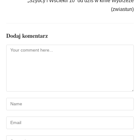
„Szybcy i Wściekli 10” od dziś w kinie Wybrzeże
(zwiastun)
Dodaj komentarz